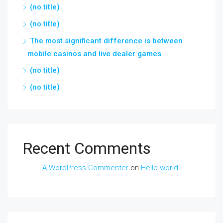
(no title)
(no title)
The most significant difference is between
mobile casinos and live dealer games
(no title)
(no title)
Recent Comments
A WordPress Commenter
on
Hello world!