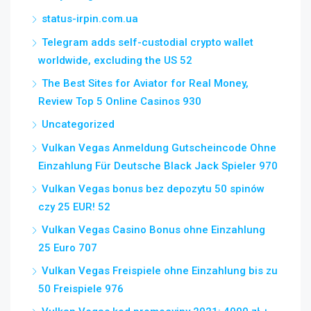
status-irpin.com.ua
Telegram adds self-custodial crypto wallet
worldwide, excluding the US 52
The Best Sites for Aviator for Real Money,
Review Top 5 Online Casinos 930
Uncategorized
Vulkan Vegas Anmeldung Gutscheincode Ohne
Einzahlung Für Deutsche Black Jack Spieler 970
Vulkan Vegas bonus bez depozytu 50 spinów
czy 25 EUR! 52
Vulkan Vegas Casino Bonus ohne Einzahlung
25 Euro 707
Vulkan Vegas Freispiele ohne Einzahlung bis zu
50 Freispiele 976