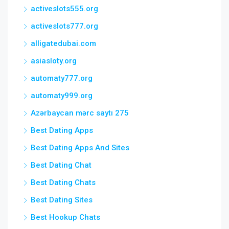
activeslots555.org
activeslots777.org
alligatedubai.com
asiasloty.org
automaty777.org
automaty999.org
Azərbaycan mərc saytı 275
Best Dating Apps
Best Dating Apps And Sites
Best Dating Chat
Best Dating Chats
Best Dating Sites
Best Hookup Chats