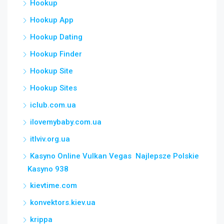
Hookup
Hookup App
Hookup Dating
Hookup Finder
Hookup Site
Hookup Sites
iclub.com.ua
ilovemybaby.com.ua
itlviv.org.ua
Kasyno Online Vulkan Vegas ️ Najlepsze Polskie
Kasyno 938
kievtime.com
konvektors.kiev.ua
krippa