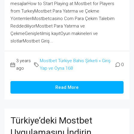
mesajlarHow to Start Playing at Mostbet for Players
from TurkeyMostbet Para Yatırma ve Çekme
YöntemleriMostbetcasino Com Para Çekim Talebim
ReddediliyorMostbet Para Yatırma ve
ÇekmeGenişletilmiş kayıtOyun makineleri ve
slotlarMostbet Giriş...
3 years
Mostbet Türkiye Bahis Şirketi » Giriş
0
ago
Yap ve Oyna 168
Read More
Türkiye’deki Mostbet
Uygulamasını İndirin