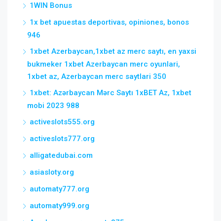
1WIN Bonus
1x bet apuestas deportivas, opiniones, bonos
946
1xbet Azerbaycan,1xbet az merc saytı, en yaxsi
bukmeker 1xbet Azerbaycan merc oyunlari,
1xbet az, Azerbaycan merc saytlari 350
1xbet: Azərbaycan Mərc Saytı 1xBET Az, 1xbet
mobi 2023 988
activeslots555.org
activeslots777.org
alligatedubai.com
asiasloty.org
automaty777.org
automaty999.org