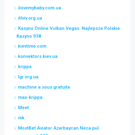
ilovemybaby.com.ua
itlviv.org.ua
Kasyno Online Vulkan Vegas ️ Najlepsze Polskie
Kasyno 938
kievtime.com
konvektors.kiev.ua
krippa
lgr.org.ua
machine a sous gratuite
max-krippa
Meet
mk
MostBet Aviator Azərbaycan Necə pul