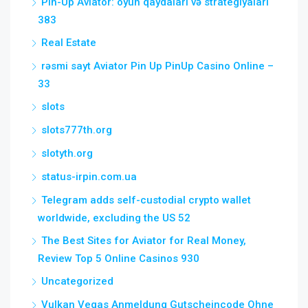
Pin-Up Aviator: oyun qaydaları və strategiyaları
383
Real Estate
rəsmi sayt Aviator Pin Up PinUp Casino Online –
33
slots
slots777th.org
slotyth.org
status-irpin.com.ua
Telegram adds self-custodial crypto wallet
worldwide, excluding the US 52
The Best Sites for Aviator for Real Money,
Review Top 5 Online Casinos 930
Uncategorized
Vulkan Vegas Anmeldung Gutscheincode Ohne