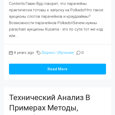
Contents:Гэвин Вуд говорит, что парачейны
практически готовы к запуску на PolkadotЧто такое
аукционы слотов парачейнов и краудзаймы?
Возможности парачейнов PolkadotЗачем нужны
parachain аукционы Kusama - это по сути тот же код
или...
4 years ago
Форекс Обучение
0
Read More
Технический Анализ В
Примерах Методы,