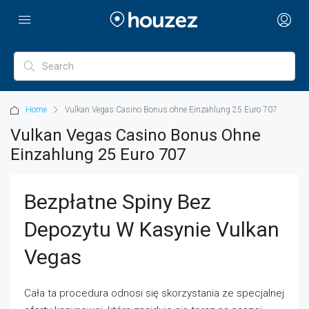
Home
Vulkan Vegas Casino Bonus ohne Einzahlung 25 Euro 707
Vulkan Vegas Casino Bonus Ohne
Einzahlung 25 Euro 707
Bezpłatne Spiny Bez
Depozytu W Kasynie Vulkan
Vegas
Cała ta procedura odnosi się skorzystania ze specjalnej