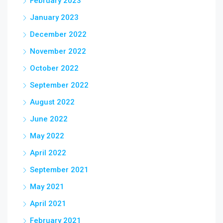
February 2023
January 2023
December 2022
November 2022
October 2022
September 2022
August 2022
June 2022
May 2022
April 2022
September 2021
May 2021
April 2021
February 2021