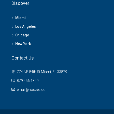
Discover
Miami
Los Angeles
Chicago
New York
Contact Us
774 NE 84th St Miami, FL 33879
879 456 1349
email@houzez.co