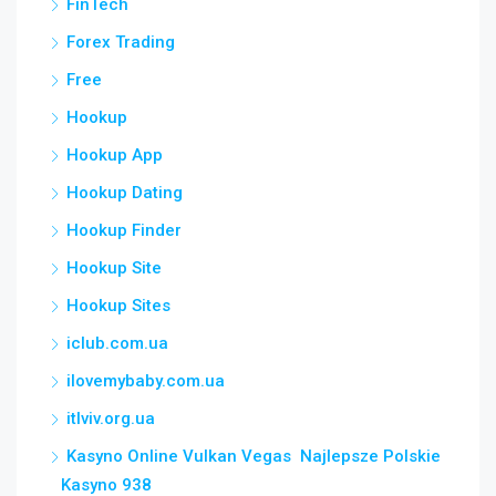
FinTech
Forex Trading
Free
Hookup
Hookup App
Hookup Dating
Hookup Finder
Hookup Site
Hookup Sites
iclub.com.ua
ilovemybaby.com.ua
itlviv.org.ua
Kasyno Online Vulkan Vegas ️ Najlepsze Polskie
Kasyno 938