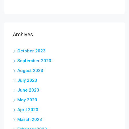
Archives
October 2023
September 2023
August 2023
July 2023
June 2023
May 2023
April 2023
March 2023