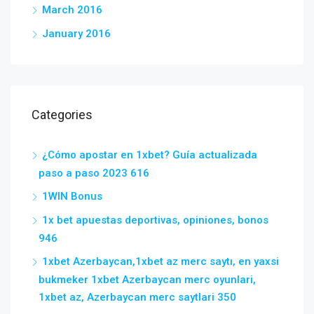
March 2016
January 2016
Categories
¿Cómo apostar en 1xbet? Guía actualizada
paso a paso 2023 616
1WIN Bonus
1x bet apuestas deportivas, opiniones, bonos
946
1xbet Azerbaycan,1xbet az merc saytı, en yaxsi
bukmeker 1xbet Azerbaycan merc oyunlari,
1xbet az, Azerbaycan merc saytlari 350