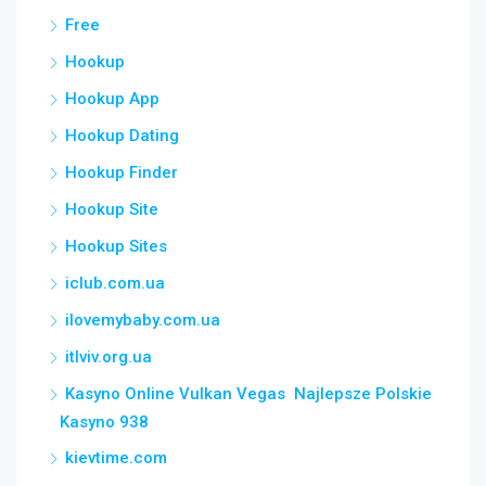
Free
Hookup
Hookup App
Hookup Dating
Hookup Finder
Hookup Site
Hookup Sites
iclub.com.ua
ilovemybaby.com.ua
itlviv.org.ua
Kasyno Online Vulkan Vegas ️ Najlepsze Polskie
Kasyno 938
kievtime.com