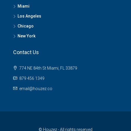
Miami
Los Angeles
Chicago
New York
Contact Us
774 NE 84th St Miami, FL 33879
879 456 1349
email@houzez.co
© Houzez - All rights reserved