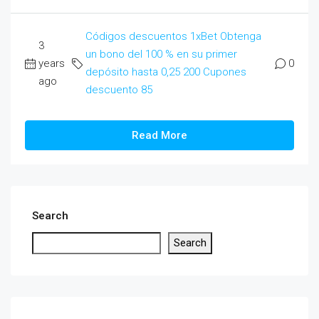
Códigos descuentos 1xBet Obtenga
3
un bono del 100 % en su primer
years
0
depósito hasta 0,25 200 Cupones
ago
descuento 85
Read More
Search
Search