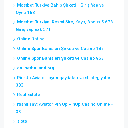
Mostbet Türkiye Bahis Şirketi » Giriş Yap ve
Oyna 168
Mostbet Türkiye: Resmi Site, Kayıt, Bonus 5 673
Giriş yapmak 571
Online Dating
Online Spor Bahisleri Şirketi ve Casino 187
Online Spor Bahisleri Şirketi ve Casino 863
onlinethailand.org
Pin-Up Aviator: oyun qaydaları və strategiyaları
383
Real Estate
rəsmi sayt Aviator Pin Up PinUp Casino Online –
33
slots