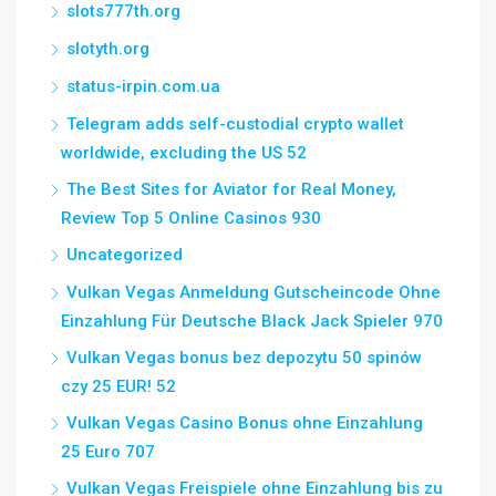
slots777th.org
slotyth.org
status-irpin.com.ua
Telegram adds self-custodial crypto wallet
worldwide, excluding the US 52
The Best Sites for Aviator for Real Money,
Review Top 5 Online Casinos 930
Uncategorized
Vulkan Vegas Anmeldung Gutscheincode Ohne
Einzahlung Für Deutsche Black Jack Spieler 970
Vulkan Vegas bonus bez depozytu 50 spinów
czy 25 EUR! 52
Vulkan Vegas Casino Bonus ohne Einzahlung
25 Euro 707
Vulkan Vegas Freispiele ohne Einzahlung bis zu