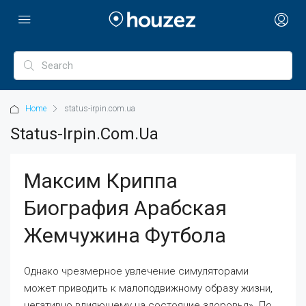
Home
status-irpin.com.ua
Status-Irpin.com.ua
Максим Криппа
Биография Арабская
Жемчужина Футбола
Однако чрезмерное увлечение симуляторами
может приводить к малоподвижному образу жизни,
негативно влияющему на состояние здоровья». По