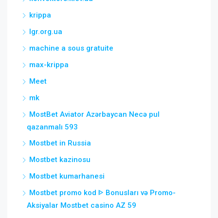
krippa
lgr.org.ua
machine a sous gratuite
max-krippa
Meet
mk
MostBet Aviator Azərbaycan Necə pul
qazanmalı 593
Mostbet in Russia
Mostbet kazinosu
Mostbet kumarhanesi
Mostbet promo kod ᐈ Bonusları və Promo-
Aksiyalar Mostbet casino AZ 59