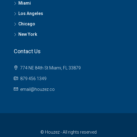
Miami
Los Angeles
Chicago
New York
Contact Us
774 NE 84th St Miami, FL 33879
879 456 1349
email@houzez.co
© Houzez - All rights reserved