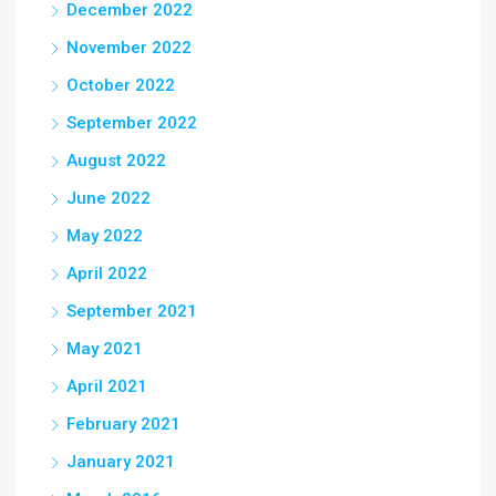
December 2022
November 2022
October 2022
September 2022
August 2022
June 2022
May 2022
April 2022
September 2021
May 2021
April 2021
February 2021
January 2021