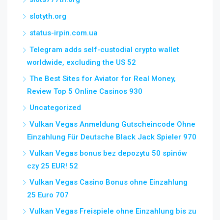
slotyth.org
status-irpin.com.ua
Telegram adds self-custodial crypto wallet
worldwide, excluding the US 52
The Best Sites for Aviator for Real Money,
Review Top 5 Online Casinos 930
Uncategorized
Vulkan Vegas Anmeldung Gutscheincode Ohne
Einzahlung Für Deutsche Black Jack Spieler 970
Vulkan Vegas bonus bez depozytu 50 spinów
czy 25 EUR! 52
Vulkan Vegas Casino Bonus ohne Einzahlung
25 Euro 707
Vulkan Vegas Freispiele ohne Einzahlung bis zu