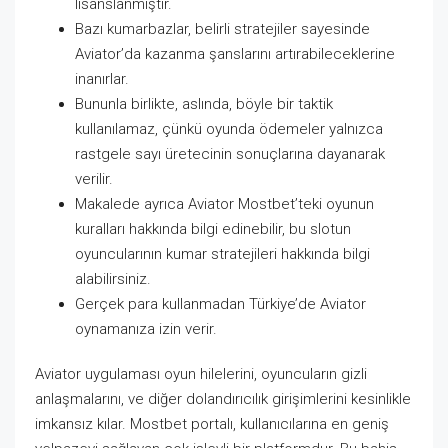
lisanslanmıştır.
Bazı kumarbazlar, belirli stratejiler sayesinde
Aviator’da kazanma şanslarını artırabileceklerine
inanırlar.
Bununla birlikte, aslında, böyle bir taktik
kullanılamaz, çünkü oyunda ödemeler yalnızca
rastgele sayı üretecinin sonuçlarına dayanarak
verilir.
Makalede ayrıca Aviator Mostbet’teki oyunun
kuralları hakkında bilgi edinebilir, bu slotun
oyuncularının kumar stratejileri hakkında bilgi
alabilirsiniz.
Gerçek para kullanmadan Türkiye’de Aviator
oynamanıza izin verir.
Aviator uygulaması oyun hilelerini, oyuncuların gizli
anlaşmalarını, ve diğer dolandırıcılık girişimlerini kesinlikle
imkansız kılar. Mostbet portalı, kullanıcılarına en geniş