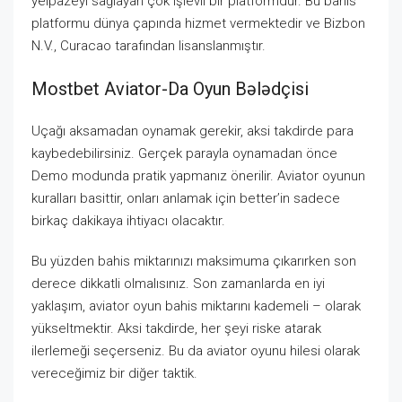
yelpazeyi sağlayan çok işlevli bir platformdur. Bu bahis
platformu dünya çapında hizmet vermektedir ve Bizbon
N.V., Curacao tarafından lisanslanmıştır.
Mostbet Aviator-Da Oyun Bələdçisi
Uçağı aksamadan oynamak gerekir, aksi takdirde para
kaybedebilirsiniz. Gerçek parayla oynamadan önce
Demo modunda pratik yapmanız önerilir. Aviator oyunun
kuralları basittir, onları anlamak için better’in sadece
birkaç dakikaya ihtiyacı olacaktır.
Bu yüzden bahis miktarınızı maksimuma çıkarırken son
derece dikkatli olmalısınız. Son zamanlarda en iyi
yaklaşım, aviator oyun bahis miktarını kademeli – olarak
yükseltmektir. Aksi takdirde, her şeyi riske atarak
ilerlemeği seçerseniz. Bu da aviator oyunu hilesi olarak
vereceğimiz bir diğer taktik.