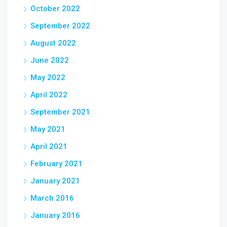
October 2022
September 2022
August 2022
June 2022
May 2022
April 2022
September 2021
May 2021
April 2021
February 2021
January 2021
March 2016
January 2016