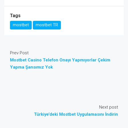
Tags
mostbet
mostbet TR
Prev Post
Mostbet Casino Telefon Onayı Yapmıyorlar Çekim
Yapma Şansımız Yok
Next post
Türkiye’deki Mostbet Uygulamasını İndirin