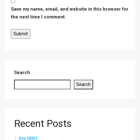
Save my name, email, and website in this browser for
the next time I comment.
Search
Search
Recent Posts
(no title)