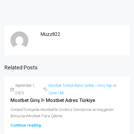
Muzz822
Related Posts
September 1,
Mostbet Türkiye Bahis Şirketi » Giriş Yap ve
2023
Oyna 168
Mostbet Giriş ᐉ Mostbet Adres Türkiye
ContentTürkiye’de Mostbet’te Ücretsiz Döndürme ve Hoşgeldin
BonuslarıMostbet Para Çekme...
Continue reading