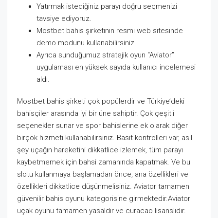
Yatırmak istediğiniz parayı doğru seçmenizi
tavsiye ediyoruz.
Mostbet bahis şirketinin resmi web sitesinde
demo modunu kullanabilirsiniz.
Ayrıca sunduğumuz stratejik oyun “Aviator”
uygulaması en yüksek sayıda kullanıcı incelemesi
aldı.
Mostbet bahis şirketi çok popülerdir ve Türkiye’deki
bahisçiler arasında iyi bir üne sahiptir. Çok çeşitli
seçenekler sunar ve spor bahislerine ek olarak diğer
birçok hizmeti kullanabilirsiniz. Basit kontrolleri var, asıl
şey uçağın hareketini dikkatlice izlemek, tüm parayı
kaybetmemek için bahsi zamanında kapatmak. Ve bu
slotu kullanmaya başlamadan önce, ana özellikleri ve
özellikleri dikkatlice düşünmelisiniz. Aviator tamamen
güvenilir bahis oyunu kategorisine girmektedir.Aviator
uçak oyunu tamamen yasaldır ve curacao lisanslıdır.