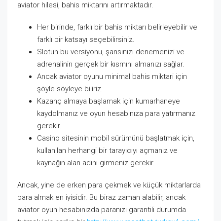
aviator hilesi, bahis miktarını artırmaktadır.
Her birinde, farklı bir bahis miktarı belirleyebilir ve
farklı bir katsayı seçebilirsiniz.
Slotun bu versiyonu, şansınızı denemenizi ve
adrenalinin gerçek bir kısmını almanızı sağlar.
Ancak aviator oyunu minimal bahis miktari için
şöyle söyleye biliriz.
Kazanç almaya başlamak için kumarhaneye
kaydolmanız ve oyun hesabınıza para yatırmanız
gerekir.
Casino sitesinin mobil sürümünü başlatmak için,
kullanılan herhangi bir tarayıcıyı açmanız ve
kaynağın alan adını girmeniz gerekir.
Ancak, yine de erken para çekmek ve küçük miktarlarda
para almak en iyisidir. Bu biraz zaman alabilir, ancak
aviator oyun hesabınızda paranızı garantili durumda