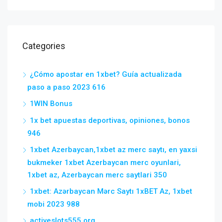
Categories
¿Cómo apostar en 1xbet? Guía actualizada
paso a paso 2023 616
1WIN Bonus
1x bet apuestas deportivas, opiniones, bonos
946
1xbet Azerbaycan,1xbet az merc saytı, en yaxsi
bukmeker 1xbet Azerbaycan merc oyunlari,
1xbet az, Azerbaycan merc saytlari 350
1xbet: Azərbaycan Mərc Saytı 1xBET Az, 1xbet
mobi 2023 988
activeslots555.org