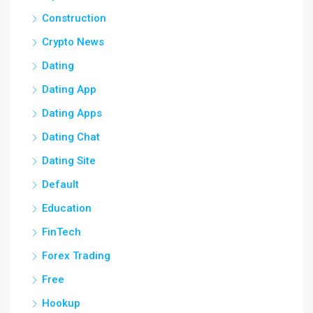
Construction
Crypto News
Dating
Dating App
Dating Apps
Dating Chat
Dating Site
Default
Education
FinTech
Forex Trading
Free
Hookup