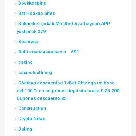
Bookkeeping
Bst Hookup Sites
Bukmeker şirkəti Mostbet Azərbaycan APP
yükləmək 329
Business
Bütün nəticələrə baxın .. 691
casino
casinoluxth.org
Códigos descuentos 1xBet Obtenga un bono
del 100 % en su primer depósito hasta 0,25 200
Cupones descuento 85
Construction
Crypto News
Dating