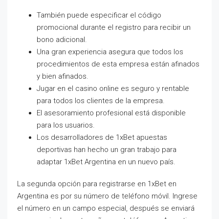
También puede especificar el código
promocional durante el registro para recibir un
bono adicional.
Una gran experiencia asegura que todos los
procedimientos de esta empresa están afinados
y bien afinados.
Jugar en el casino online es seguro y rentable
para todos los clientes de la empresa.
El asesoramiento profesional está disponible
para los usuarios.
Los desarrolladores de 1xBet apuestas
deportivas han hecho un gran trabajo para
adaptar 1xBet Argentina en un nuevo país.
La segunda opción para registrarse en 1xBet en
Argentina es por su número de teléfono móvil. Ingrese
el número en un campo especial, después se enviará