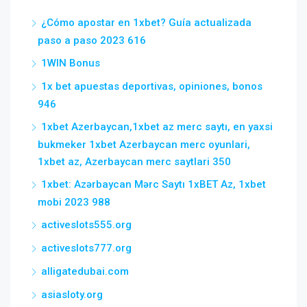
¿Cómo apostar en 1xbet? Guía actualizada
paso a paso 2023 616
1WIN Bonus
1x bet apuestas deportivas, opiniones, bonos
946
1xbet Azerbaycan,1xbet az merc saytı, en yaxsi
bukmeker 1xbet Azerbaycan merc oyunlari,
1xbet az, Azerbaycan merc saytlari 350
1xbet: Azərbaycan Mərc Saytı 1xBET Az, 1xbet
mobi 2023 988
activeslots555.org
activeslots777.org
alligatedubai.com
asiasloty.org