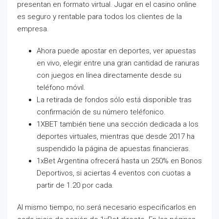
presentan en formato virtual. Jugar en el casino online
es seguro y rentable para todos los clientes de la
empresa.
Ahora puede apostar en deportes, ver apuestas
en vivo, elegir entre una gran cantidad de ranuras
con juegos en línea directamente desde su
teléfono móvil.
La retirada de fondos sólo está disponible tras
confirmación de su número teléfonico.
1XBET también tiene una sección dedicada a los
deportes virtuales, mientras que desde 2017 ha
suspendido la página de apuestas financieras.
1xBet Argentina ofrecerá hasta un 250% en Bonos
Deportivos, si aciertas 4 eventos con cuotas a
partir de 1.20 por cada.
Al mismo tiempo, no será necesario especificarlos en