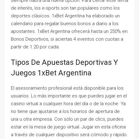
siempre habrá una nueva opción. Para cerrar este tema
de interés, los e-sports son tan populares como los
deportes clásicos. 1xBet Argentina ha elaborado un
calendario para regalar buenos bonos a diario a los
apostantes. 1xBet Argentina ofrecerá hasta un 250% en
Bonos Deportivos, si aciertas 4 eventos con cuotas a
partir de 1.20 por cada.
Tipos De Apuestas Deportivas Y
Juegos 1xBet Argentina
El asesoramiento profesional está disponible para los
usuarios. Lo más importante es que puedes jugar en el
casino virtual a cualquier hora del día o de la noche. Ya
no tiene que ajustarse a los horarios de apertura de
una u otra empresa. Con sólo un par de clics, puedes
estar en la mesa de juego virtual. Jugar en esta oficina
a través de cualquier dispositivo será cómodo y rápido.