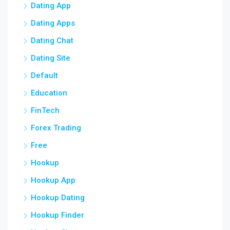
Dating App
Dating Apps
Dating Chat
Dating Site
Default
Education
FinTech
Forex Trading
Free
Hookup
Hookup App
Hookup Dating
Hookup Finder