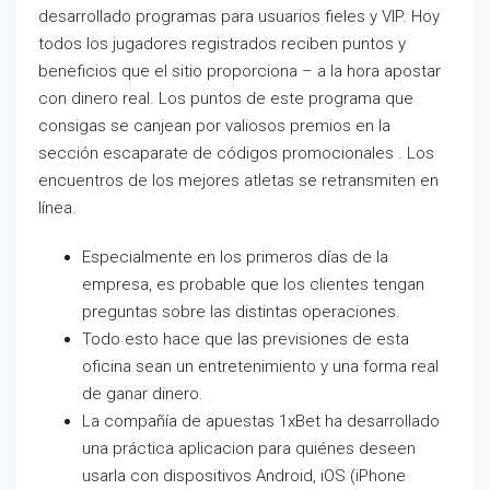
desarrollado programas para usuarios fieles y VIP. Hoy
todos los jugadores registrados reciben puntos y
beneficios que el sitio proporciona – a la hora apostar
con dinero real. Los puntos de este programa que
consigas se canjean por valiosos premios en la
sección escaparate de códigos promocionales . Los
encuentros de los mejores atletas se retransmiten en
línea.
Especialmente en los primeros días de la
empresa, es probable que los clientes tengan
preguntas sobre las distintas operaciones.
Todo esto hace que las previsiones de esta
oficina sean un entretenimiento y una forma real
de ganar dinero.
La compañía de apuestas 1xBet ha desarrollado
una práctica aplicacion para quiénes deseen
usarla con dispositivos Android, iOS (iPhone