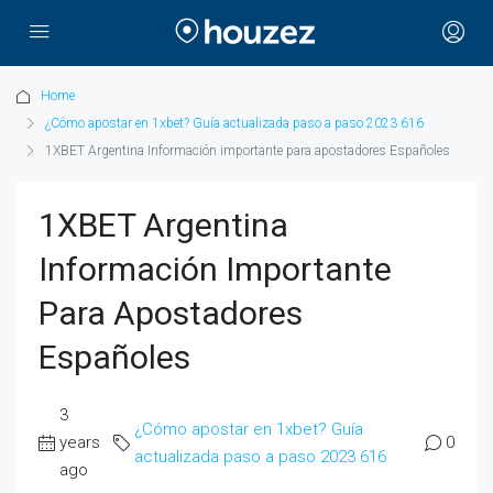
Home
¿Cómo apostar en 1xbet? Guía actualizada paso a paso 2023 616
1XBET Argentina Información importante para apostadores Españoles
1XBET Argentina
Información Importante
Para Apostadores
Españoles
3
¿Cómo apostar en 1xbet? Guía
years
0
actualizada paso a paso 2023 616
ago