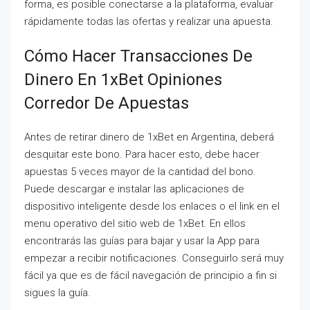
forma, es posible conectarse a la plataforma, evaluar
rápidamente todas las ofertas y realizar una apuesta.
Cómo Hacer Transacciones De
Dinero En 1xBet Opiniones
Corredor De Apuestas
Antes de retirar dinero de 1xBet en Argentina, deberá
desquitar este bono. Para hacer esto, debe hacer
apuestas 5 veces mayor de la cantidad del bono.
Puede descargar e instalar las aplicaciones de
dispositivo inteligente desde los enlaces o el link en el
menu operativo del sitio web de 1xBet. En ellos
encontrarás las guías para bajar y usar la App para
empezar a recibir notificaciones. Conseguirlo será muy
fácil ya que es de fácil navegación de principio a fin si
sigues la guía.