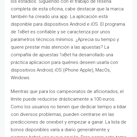
los estadios. Siguiendo con el trabajo de reseña
completa de esta oficina, cabe destacar que la marca
también ha creado una app. La aplicación está
disponible para dispositivos Android e iOS. El programa
de 1xBet es confiable y se caracteriza por unos
parámetros técnicos mínimos. ¿Aprecia su tiempo y
quiere prestar más atención a las apuestas? La
compañía de apuestas 1xBet ha desarrollado una
práctica aplicacion para quiénes deseen usarla con
dispositivos Android, iOS (iPhone Apple), MacOs,
Windows.
Mientras que para los campeonatos de aficionados, el
límite puede reducirse drásticamente a 100 euros.
Como los usuarios no tienen que dedicar tiempo a lidiar
con diversos problemas, pueden centrarse en las
predicciones de onexbet y empezar a ganar. La lista de
bonos disponibles varía a diario generalmente y