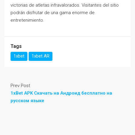
victorias de atletas infravalorados. Visitantes del sitio
podrán disfrutar de una gama enorme de
entretenimiento.
Tags
1xbet
1xbet AR
Prev Post
1xBet APK Скачать на Андроид бесплатно на
русском языке