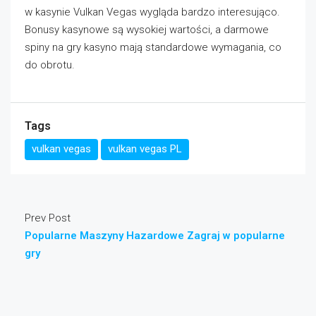
w kasynie Vulkan Vegas wygląda bardzo interesująco.
Bonusy kasynowe są wysokiej wartości, a darmowe
spiny na gry kasyno mają standardowe wymagania, co
do obrotu.
Tags
vulkan vegas
vulkan vegas PL
Prev Post
Popularne Maszyny Hazardowe Zagraj w popularne
gry