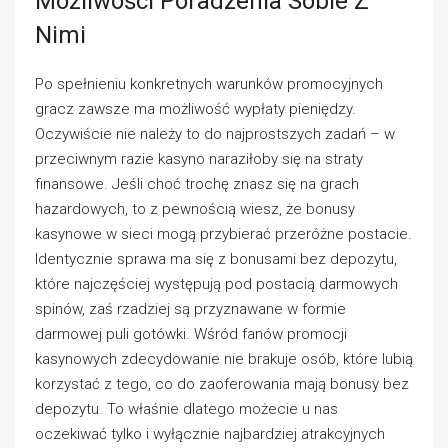
Możliwości Poradzenia Sobie Z
Nimi
Po spełnieniu konkretnych warunków promocyjnych
gracz zawsze ma możliwość wypłaty pieniędzy.
Oczywiście nie należy to do najprostszych zadań – w
przeciwnym razie kasyno naraziłoby się na straty
finansowe. Jeśli choć trochę znasz się na grach
hazardowych, to z pewnością wiesz, że bonusy
kasynowe w sieci mogą przybierać przeróżne postacie.
Identycznie sprawa ma się z bonusami bez depozytu,
które najczęściej występują pod postacią darmowych
spinów, zaś rzadziej są przyznawane w formie
darmowej puli gotówki. Wśród fanów promocji
kasynowych zdecydowanie nie brakuje osób, które lubią
korzystać z tego, co do zaoferowania mają bonusy bez
depozytu. To właśnie dlatego możecie u nas
oczekiwać tylko i wyłącznie najbardziej atrakcyjnych