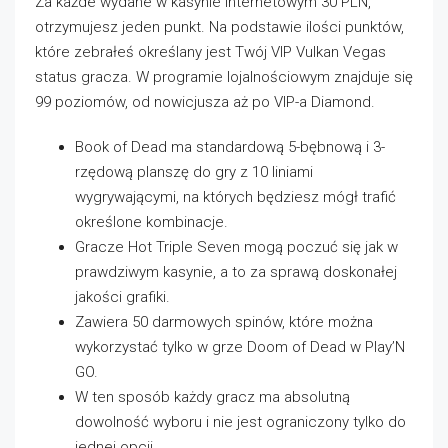
Za każde wydane w kasynie internetowym 30 PLN,
otrzymujesz jeden punkt. Na podstawie ilości punktów,
które zebrałeś określany jest Twój VIP Vulkan Vegas
status gracza. W programie lojalnościowym znajduje się
99 poziomów, od nowicjusza aż po VIP-a Diamond.
Book of Dead ma standardową 5-bębnową i 3-
rzędową planszę do gry z 10 liniami
wygrywającymi, na których będziesz mógł trafić
określone kombinacje.
Gracze Hot Triple Seven mogą poczuć się jak w
prawdziwym kasynie, a to za sprawą doskonałej
jakości grafiki.
Zawiera 50 darmowych spinów, które można
wykorzystać tylko w grze Doom of Dead w Play’N
GO.
W ten sposób każdy gracz ma absolutną
dowolność wyboru i nie jest ograniczony tylko do
jednej opcji.