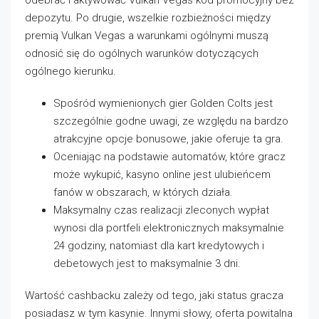
odebrać i aktywować Vulkan Vegas kod promocyjny bez
depozytu. Po drugie, wszelkie rozbieżności między
premią Vulkan Vegas a warunkami ogólnymi muszą
odnosić się do ogólnych warunków dotyczących
ogólnego kierunku.
Spośród wymienionych gier Golden Colts jest
szczególnie godne uwagi, ze względu na bardzo
atrakcyjne opcje bonusowe, jakie oferuje ta gra.
Oceniając na podstawie automatów, które gracz
może wykupić, kasyno online jest ulubieńcem
fanów w obszarach, w których działa.
Maksymalny czas realizacji zleconych wypłat
wynosi dla portfeli elektronicznych maksymalnie
24 godziny, natomiast dla kart kredytowych i
debetowych jest to maksymalnie 3 dni.
Wartość cashbacku zależy od tego, jaki status gracza
posiadasz w tym kasynie. Innymi słowy, oferta powitalna