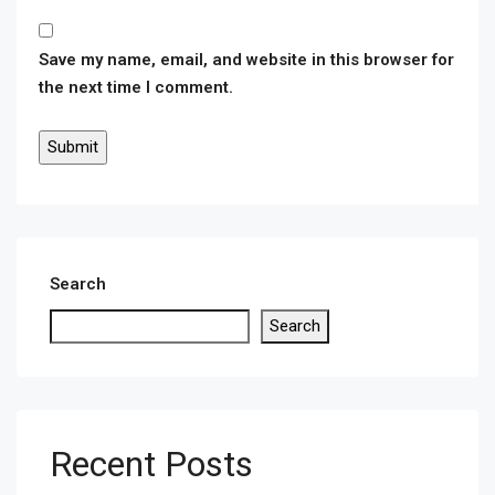
Save my name, email, and website in this browser for
the next time I comment.
Search
Search
Recent Posts