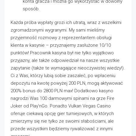
konta gracza i można go wykorzystać w dowolny
sposób.
Każda próba wypłaty grozi ich utratą, wraz z wszelkimi
zgromadzonymi wygranymi. My sami mieliśmy
przyjemność rozmowy z reprezentantem obsługi
klienta w kasynie – przyznajemy zasłużone 10/10
punktów! Pracownik kasyna był nie tylko wyjątkowo
przyjazny, ale także odpowiedział na nasze wszystkie
zapytanie (także te wymagające nieoczywistej wiedzy!).
Ci z Was, którzy lubią sobie zaszaleć, po wpłaceniu
depozytu na kwotę powyżej 200 PLN, mogą aktywować
200% bonus do 2800 PLN max! Dodatkowo kasyno
nagrodzi Was 100 darmowymi spinami na grze Fire
Joker od Play’nGo. Ponadto Vulkan Vegas Casino
oferuje ciekawą opcję gier turniejowych, w których
zmierzymy się nie tylko ze swoimi słabościami, ale
przede wszystkim będziemy rywalizować z innymi