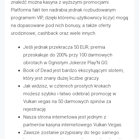
znaleźć można kasyna z wyższymi promocjami.
Platforma fakt ten nadrabia jednak rozbudowanym
programem VIP, dzięki któremu użytkownicy liczyć mogą
na dopasowane pod nich bonusy, a także oferty
urodzinowe, cashback oraz wiele innych.
Jeśli jednak przekracza 50 EUR, premia
przeskakuje do 200% przy 100 darmowych
obrotach w Ognistym Jokerze Play’N GO.
Book of Dead jest bardzo ekscytującym slotem,
który jest znany dużej liczbie graczy.
Jak widzisz, w czterech prostych krokach
możesz szybko i łatwo odebrać promocję w
Vulkan vegas na 50 darmowych spinów za
rejestrację.
Nasza strona internetowa jest jednym z
partnerów kasyna internetowego Vulkan Vegas.
Zawsze zostanie przypisany do tego samego