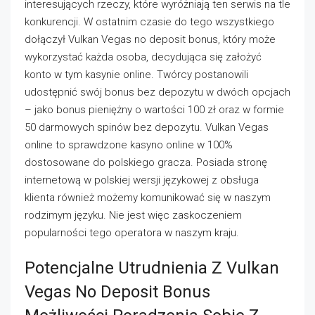
interesujących rzeczy, które wyróżniają ten serwis na tle
konkurencji. W ostatnim czasie do tego wszystkiego
dołączył Vulkan Vegas no deposit bonus, który może
wykorzystać każda osoba, decydująca się założyć
konto w tym kasynie online. Twórcy postanowili
udostępnić swój bonus bez depozytu w dwóch opcjach
– jako bonus pieniężny o wartości 100 zł oraz w formie
50 darmowych spinów bez depozytu. Vulkan Vegas
online to sprawdzone kasyno online w 100%
dostosowane do polskiego gracza. Posiada stronę
internetową w polskiej wersji językowej z obsługa
klienta również możemy komunikować się w naszym
rodzimym języku. Nie jest więc zaskoczeniem
popularności tego operatora w naszym kraju.
Potencjalne Utrudnienia Z Vulkan
Vegas No Deposit Bonus