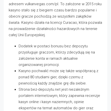
adresem vulkanvegas.com/pl. To założone w 2015 roku
kasyno stało się z biegiem czasu bardzo popularne i
obecni gracze pochodzą ze wszystkim zakątków
świata. Kasyno działa na licencji Curacao, która pozwala
na prowadzenie działalności hazardowych na terenie
całej Unii Europejskiej.
Dodatek w postaci bonusu bez depozytu
przysługuje graczom, którzy zdecydują się na
założenie konta w ramach aktualnie
organizowanej promocji.
Kasyno pochwalić może się także współpracą z
ponad 80 studiami gier, dzięki czemu z
pewnością każdy znajdzie grę dla siebie.
Strona bez-depozytu.net jest niezależnym
portalem internetowym, który zapewnia recenzje
kasyn online i kasyn naziemnych, opinie
ekspertów na temat automatów do gier oraz