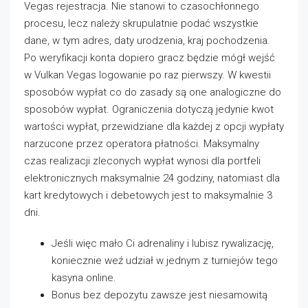
Vegas rejestracja. Nie stanowi to czasochłonnego
procesu, lecz należy skrupulatnie podać wszystkie
dane, w tym adres, daty urodzenia, kraj pochodzenia.
Po weryfikacji konta dopiero gracz będzie mógł wejść
w Vulkan Vegas logowanie po raz pierwszy. W kwestii
sposobów wypłat co do zasady są one analogiczne do
sposobów wypłat. Ograniczenia dotyczą jedynie kwot
wartości wypłat, przewidziane dla każdej z opcji wypłaty
narzucone przez operatora płatności. Maksymalny
czas realizacji zleconych wypłat wynosi dla portfeli
elektronicznych maksymalnie 24 godziny, natomiast dla
kart kredytowych i debetowych jest to maksymalnie 3
dni.
Jeśli więc mało Ci adrenaliny i lubisz rywalizację,
koniecznie weź udział w jednym z turniejów tego
kasyna online.
Bonus bez depozytu zawsze jest niesamowitą