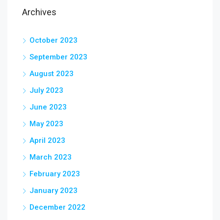
Archives
October 2023
September 2023
August 2023
July 2023
June 2023
May 2023
April 2023
March 2023
February 2023
January 2023
December 2022