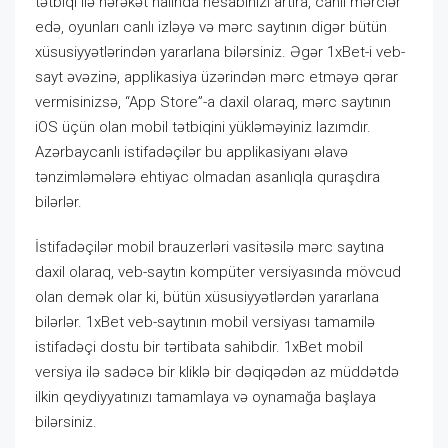
tətbiqi ilə hərəkət halında hesabınızı artıra, canlı mərclər
edə, oyunları canlı izləyə və mərc saytının digər bütün
xüsusiyyətlərindən yararlana bilərsiniz. Əgər 1xBet-i veb-
sayt əvəzinə, applikasiya üzərindən mərc etməyə qərar
vermisinizsə, “App Store”-a daxil olaraq, mərc saytının
iOS üçün olan mobil tətbiqini yükləməyiniz lazımdır.
Azərbaycanlı istifadəçilər bu applikasiyanı əlavə
tənzimləmələrə ehtiyac olmadan asanlıqla quraşdıra
bilərlər.
İstifadəçilər mobil brauzerləri vasitəsilə mərc saytına
daxil olaraq, veb-saytın kompüter versiyasında mövcud
olan demək olar ki, bütün xüsusiyyətlərdən yararlana
bilərlər. 1xBet veb-saytının mobil versiyası tamamilə
istifadəçi dostu bir tərtibata sahibdir. 1xBet mobil
versiya ilə sadəcə bir kliklə bir dəqiqədən az müddətdə
ilkin qeydiyyatınızı tamamlaya və oynamağa başlaya
bilərsiniz.