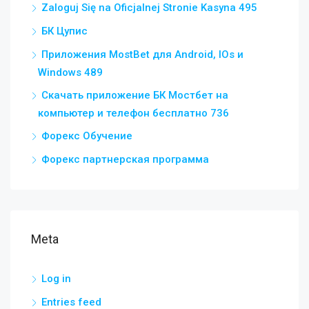
Zaloguj Się na Oficjalnej Stronie Kasyna 495
БК Цупис
Приложения MostBet для Android, IOs и
Windows 489
Скачать приложение БК Мостбет на
компьютер и телефон бесплатно 736
Форекс Обучение
Форекс партнерская программа
Meta
Log in
Entries feed