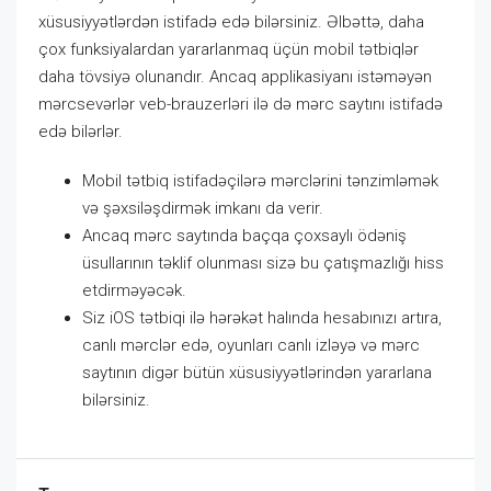
xüsusiyyətlərdən istifadə edə bilərsiniz. Əlbəttə, daha
çox funksiyalardan yararlanmaq üçün mobil tətbiqlər
daha tövsiyə olunandır. Ancaq applikasiyanı istəməyən
mərcsevərlər veb-brauzerləri ilə də mərc saytını istifadə
edə bilərlər.
Mobil tətbiq istifadəçilərə mərclərini tənzimləmək
və şəxsiləşdirmək imkanı da verir.
Ancaq mərc saytında baçqa çoxsaylı ödəniş
üsullarının təklif olunması sizə bu çatışmazlığı hiss
etdirməyəcək.
Siz iOS tətbiqi ilə hərəkət halında hesabınızı artıra,
canlı mərclər edə, oyunları canlı izləyə və mərc
saytının digər bütün xüsusiyyətlərindən yararlana
bilərsiniz.