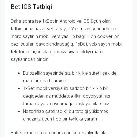
Bet IOS Tətbiqi
Daha sonra isə 1xBet-in Android və iOS üçün olan
tətbiqlərinə nəzər yetirəcəyik. Yazımızın sonunda isə
mərc saytının mobil versiyası ilə bağlı – ən çox verilən
bəzi sualları cavablandıracağıq. 1xBet, veb-saytın mobil
telefonlar üçün əla optimizasiya edildiyi mərc
saytlarından biridir.
Bu özəllik sayəsində siz bir kliklə sürətli şəkildə
mərclər edə bilərsiniz.
1xBet mobil versiya ilə sadəcə bir kliklə bir
dəqiqədən az müddətdə ilkin qeydiyyatınızı
tamamlaya və oynamağa başlaya bilərsiniz.
Nəzərinizə çatdıraq ki, bu tətbiqi yükləmək
cihazınız üçün heç bir təhlükə yaratmır.
Bəli, siz mobil telefonunuzdan kriptovalyutlar ilə