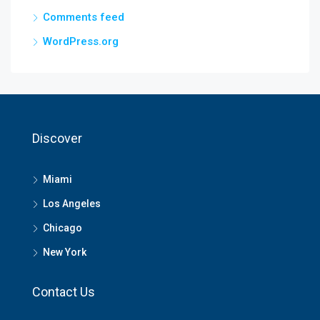
Comments feed
WordPress.org
Discover
Miami
Los Angeles
Chicago
New York
Contact Us