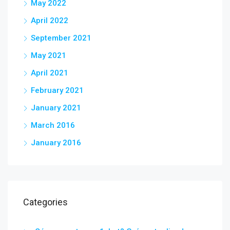
May 2022
April 2022
September 2021
May 2021
April 2021
February 2021
January 2021
March 2016
January 2016
Categories