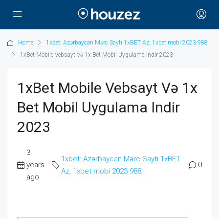
Home
1xbet: Azərbaycan Mərc Saytı 1xBET Az, 1xbet mobi 2023 988
1xBet Mobile Vebsayt Və 1x Bet Mobil Uygulama Indir 2023
1xBet Mobile Vebsayt Və 1x
Bet Mobil Uygulama Indir
2023
3
1xbet: Azərbaycan Mərc Saytı 1xBET
years
0
Az, 1xbet mobi 2023 988
ago