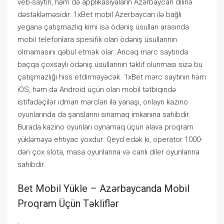
veb-saytın, həm də applikasiyaların Azərbaycan dilinə
dəstəkləməsidir. 1xBet mobil Azerbaycan ilə bağlı
yeganə çatışmazlıq kimi isə ödəniş üsulları arasında
mobil telefonlara spesifik olan ödəniş üsullarının
olmamasını qəbul etmək olar. Ancaq mərc saytında
baçqa çoxsaylı ödəniş üsullarının təklif olunması sizə bu
çatışmazlığı hiss etdirməyəcək. 1xBet mərc saytının həm
iOS, həm də Android üçün olan mobil tətbiqində
istifadəçilər idman mərcləri ilə yanaşı, onlayn kazino
oyunlarında da şanslarını sınamaq imkanına sahibdir.
Burada kazino oyunları oynamaq üçün əlavə proqram
yükləməyə ehtiyac yoxdur. Qeyd edək ki, operator 1000-
dən çox slota, masa oyunlarına və canlı diler oyunlarına
sahibdir.
Bet Mobil Yükle – Azərbaycanda Mobil
Proqram Üçün Təkliflər