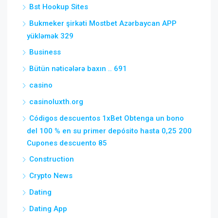
Bst Hookup Sites
Bukmeker şirkəti Mostbet Azərbaycan APP
yükləmək 329
Business
Bütün nəticələrə baxın .. 691
casino
casinoluxth.org
Códigos descuentos 1xBet Obtenga un bono
del 100 % en su primer depósito hasta 0,25 200
Cupones descuento 85
Construction
Crypto News
Dating
Dating App