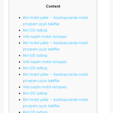
Content
Bet mobil yükle – Azərbaycanda mobil
proqram üçün təkliflər
Bet iOS tətbiqi
Veb-saytın mobil versiyası
Bet mobil yükle – Azərbaycanda mobil
proqram üçün təkliflər
Bet iOS tətbiqi
Veb-saytın mobil versiyası
Bet iOS tətbiqi
Bet mobil yükle – Azərbaycanda mobil
proqram üçün təkliflər
Veb-saytın mobil versiyası
Bet iOS tətbiqi
Bet mobil yükle – Azərbaycanda mobil
proqram üçün təkliflər
Bet iOS tətbiqi