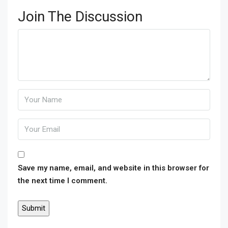
Join The Discussion
Save my name, email, and website in this browser for
the next time I comment.