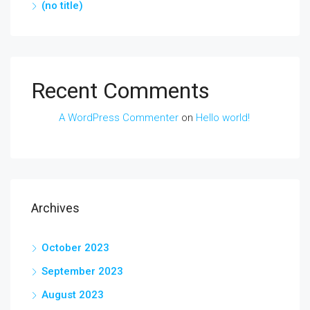
(no title)
Recent Comments
A WordPress Commenter
on
Hello world!
Archives
October 2023
September 2023
August 2023