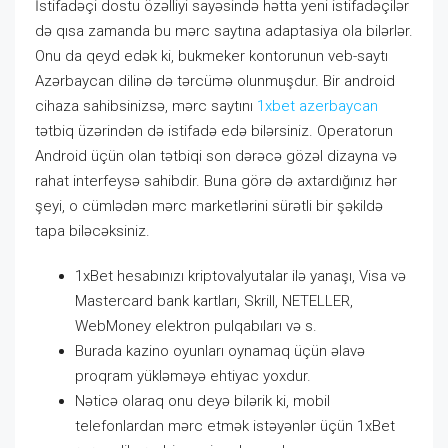
İstifadəçi dostu özəlliyi sayəsində hətta yeni istifadəçilər
də qısa zamanda bu mərc saytına adaptasiya ola bilərlər.
Onu da qeyd edək ki, bukmeker kontorunun veb-saytı
Azərbaycan dilinə də tərcümə olunmuşdur. Bir android
cihaza sahibsinizsə, mərc saytını
1xbet azerbaycan
tətbiq üzərindən də istifadə edə bilərsiniz. Operatorun
Android üçün olan tətbiqi son dərəcə gözəl dizayna və
rahat interfeysə sahibdir. Buna görə də axtardığınız hər
şeyi, o cümlədən mərc marketlərini sürətli bir şəkildə
tapa biləcəksiniz.
1xBet hesabınızı kriptovalyutalar ilə yanaşı, Visa və
Mastercard bank kartları, Skrill, NETELLER,
WebMoney elektron pulqabıları və s.
Burada kazino oyunları oynamaq üçün əlavə
proqram yükləməyə ehtiyac yoxdur.
Nəticə olaraq onu deyə bilərik ki, mobil
telefonlardan mərc etmək istəyənlər üçün 1xBet