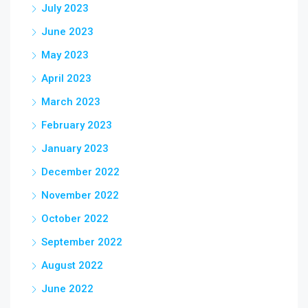
July 2023
June 2023
May 2023
April 2023
March 2023
February 2023
January 2023
December 2022
November 2022
October 2022
September 2022
August 2022
June 2022