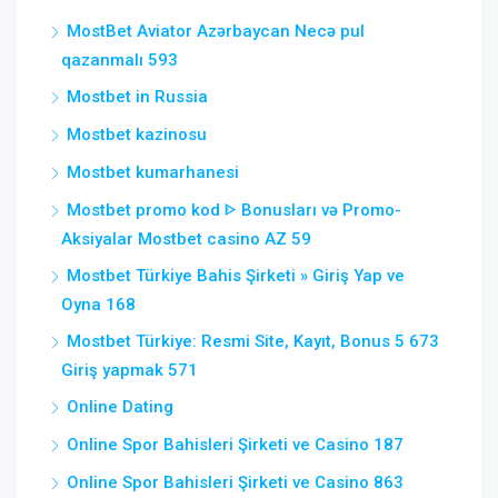
MostBet Aviator Azərbaycan Necə pul
qazanmalı 593
Mostbet in Russia
Mostbet kazinosu
Mostbet kumarhanesi
Mostbet promo kod ᐈ Bonusları və Promo-
Aksiyalar Mostbet casino AZ 59
Mostbet Türkiye Bahis Şirketi » Giriş Yap ve
Oyna 168
Mostbet Türkiye: Resmi Site, Kayıt, Bonus 5 673
Giriş yapmak 571
Online Dating
Online Spor Bahisleri Şirketi ve Casino 187
Online Spor Bahisleri Şirketi ve Casino 863