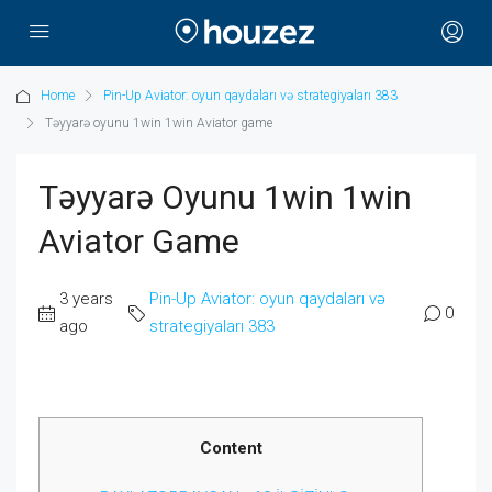
Home
Pin-Up Aviator: oyun qaydaları və strategiyaları 383
Təyyarə oyunu 1win 1win Aviator game
Təyyarə Oyunu 1win 1win
Aviator Game
3 years
Pin-Up Aviator: oyun qaydaları və
0
ago
strategiyaları 383
Content