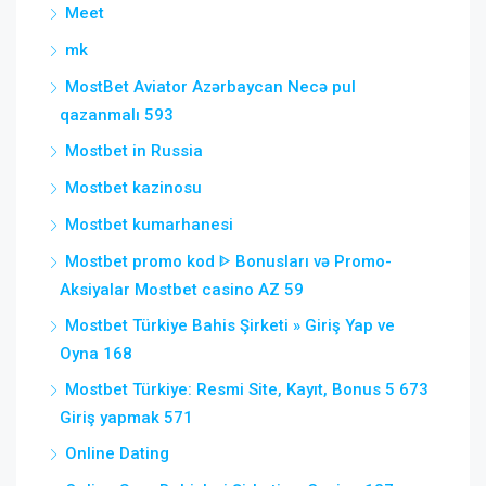
Meet
mk
MostBet Aviator Azərbaycan Necə pul
qazanmalı 593
Mostbet in Russia
Mostbet kazinosu
Mostbet kumarhanesi
Mostbet promo kod ᐈ Bonusları və Promo-
Aksiyalar Mostbet casino AZ 59
Mostbet Türkiye Bahis Şirketi » Giriş Yap ve
Oyna 168
Mostbet Türkiye: Resmi Site, Kayıt, Bonus 5 673
Giriş yapmak 571
Online Dating