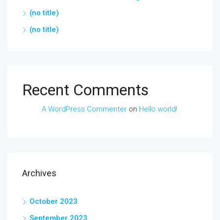
(no title)
(no title)
Recent Comments
A WordPress Commenter
on
Hello world!
Archives
October 2023
September 2023