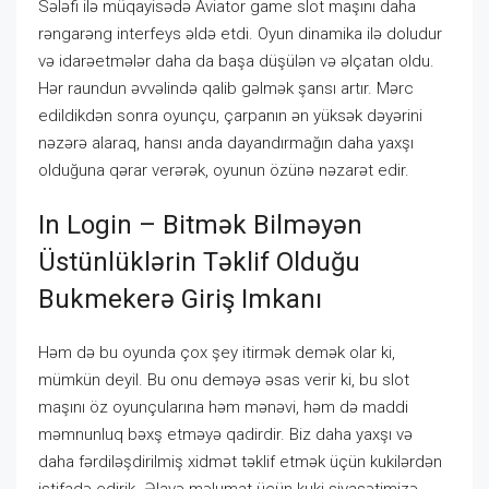
Sələfi ilə müqayisədə Aviator game slot maşını daha
rəngarəng interfeys əldə etdi. Oyun dinamika ilə doludur
və idarəetmələr daha da başa düşülən və əlçatan oldu.
Hər raundun əvvəlində qalib gəlmək şansı artır. Mərc
edildikdən sonra oyunçu, çarpanın ən yüksək dəyərini
nəzərə alaraq, hansı anda dayandırmağın daha yaxşı
olduğuna qərar verərək, oyunun özünə nəzarət edir.
In Login – Bitmək Bilməyən
Üstünlüklərin Təklif Olduğu
Bukmekerə Giriş Imkanı
Həm də bu oyunda çox şey itirmək demək olar ki,
mümkün deyil. Bu onu deməyə əsas verir ki, bu slot
maşını öz oyunçularına həm mənəvi, həm də maddi
məmnunluq bəxş etməyə qadirdir. Biz daha yaxşı və
daha fərdiləşdirilmiş xidmət təklif etmək üçün kukilərdən