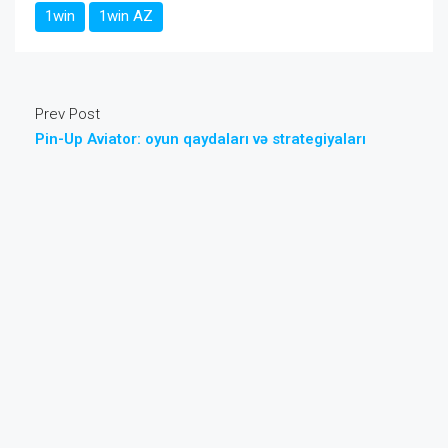
1win
1win AZ
Prev Post
Pin-Up Aviator: oyun qaydaları və strategiyaları