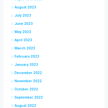
August 2023
July 2023
June 2023
May 2023
April 2023
March 2023
February 2023
January 2023
December 2022
November 2022
October 2022
September 2022
August 2022