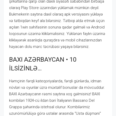
şirkətlərinə qarşı olan daxili siyasəti səbəbindən birbaşa
olaraq Play Store üzərindən yükləmək mümkün deyil.
Bukmekerin saytına daxil olaraq apk versiyasını yükləyə
və tətbiqdən keyf ala bilərsiniz. Tətbiqi əldə etmək üçün
açılan 1win səhifəsinin sonuna qədər gəlməli və Android
loqosunun üzərinə klikləməlisiniz. Yüklənən faylın üzərinə
klikləyərək asanlıqla quraşdıra və mobil cihazlarınızdan
həyacan dolu mərc təcrübəsi yaşaya bilərsiniz.
BAXI AZƏRBAYCAN • 10
İLSİZİNLƏ…
Həmçinin fərqli kateqoriyalarda, fərqli günlərdə, idman
növləri və oyunlar üzrə müxtəlif bonuslar da mövcuddur.
BAXI Azərbaycanın rəsmi saytına xoş gəlmisiniz! BAXI
kombiləri 1924-cü ildən bəri İtaliyanın Bassano Del
Grappa şəhərində istehsal olunur. Kombilərimiz
uzunömürlülüyə görə ustalar arasında “Usta düşməni”