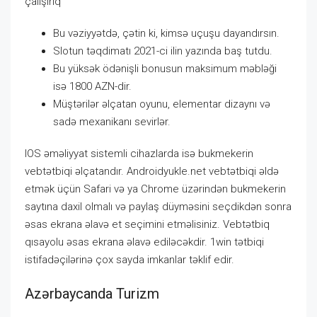
çalışırıq
Bu vəziyyətdə, çətin ki, kimsə uçuşu dayandırsın.
Slotun təqdimatı 2021-ci ilin yazında baş tutdu.
Bu yüksək ödənişli bonusun maksimum məbləği
isə 1800 AZN-dir.
Müştərilər əlçatan oyunu, elementar dizaynı və
sadə mexanikanı sevirlər.
IOS əməliyyat sistemli cihazlarda isə bukmekerin
vebtətbiqi əlçatandır. Androidyukle.net vebtətbiqi əldə
etmək üçün Safari və ya Chrome üzərindən bukmekerin
saytına daxil olmalı və paylaş düyməsini seçdikdən sonra
əsas ekrana əlavə et seçimini etməlisiniz. Vebtətbiq
qısayolu əsas ekrana əlavə ediləcəkdir. 1win tətbiqi
istifadəçilərinə çox sayda imkanlar təklif edir.
Azərbaycanda Turizm