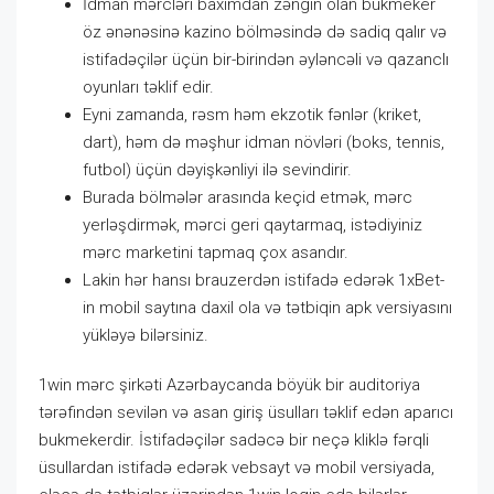
İdman mərcləri baxımdan zəngin olan bukmeker
öz ənənəsinə kazino bölməsində də sadiq qalır və
istifadəçilər üçün bir-birindən əyləncəli və qazanclı
oyunları təklif edir.
Eyni zamanda, rəsm həm ekzotik fənlər (kriket,
dart), həm də məşhur idman növləri (boks, tennis,
futbol) üçün dəyişkənliyi ilə sevindirir.
Burada bölmələr arasında keçid etmək, mərc
yerləşdirmək, mərci geri qaytarmaq, istədiyiniz
mərc marketini tapmaq çox asandır.
Lakin hər hansı brauzerdən istifadə edərək 1xBet-
in mobil saytına daxil ola və tətbiqin apk versiyasını
yükləyə bilərsiniz.
1win mərc şirkəti Azərbaycanda böyük bir auditoriya
tərəfindən sevilən və asan giriş üsulları təklif edən aparıcı
bukmekerdir. İstifadəçilər sadəcə bir neçə kliklə fərqli
üsullardan istifadə edərək vebsayt və mobil versiyada,