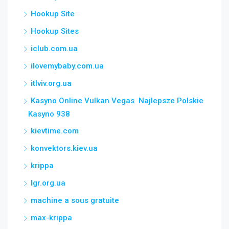
Hookup Site
Hookup Sites
iclub.com.ua
ilovemybaby.com.ua
itlviv.org.ua
Kasyno Online Vulkan Vegas ️ Najlepsze Polskie
Kasyno 938
kievtime.com
konvektors.kiev.ua
krippa
lgr.org.ua
machine a sous gratuite
max-krippa