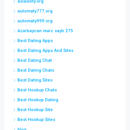
asiasloty.org
automaty777.org
automaty999.org
Azərbaycan mərc saytı 275
Best Dating Apps
Best Dating Apps And Sites
Best Dating Chat
Best Dating Chats
Best Dating Sites
Best Hookup Chats
Best Hookup Dating
Best Hookup Site
Best Hookup Sites
blog