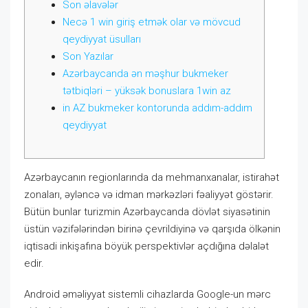
Son əlavələr
Necə 1 win giriş etmək olar və mövcud
qeydiyyat üsulları
Son Yazılar
Azərbaycanda ən məşhur bukmeker
tətbiqləri – yüksək bonuslara 1win az
in AZ bukmeker kontorunda addım-addım
qeydiyyat
Azərbaycanın regionlarında da mehmanxanalar, istirahət
zonaları, əyləncə və idman mərkəzləri fəaliyyət göstərir.
Bütün bunlar turizmin Azərbaycanda dövlət siyasətinin
üstün vəzifələrindən birinə çevrildiyinə və qarşıda ölkənin
iqtisadi inkişafına böyük perspektivlər açdığına dəlalət
edir.
Android əməliyyat sistemli cihazlarda Google-un mərc