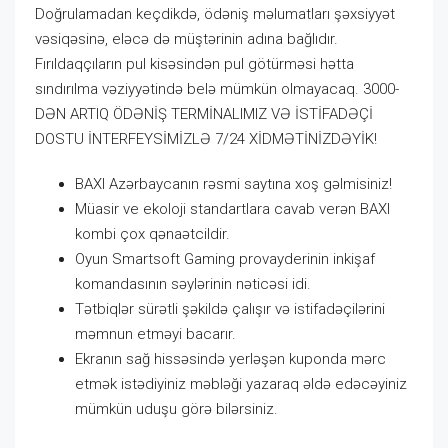
Doğrulamadan keçdikdə, ödəniş məlumatları şəxsiyyət
vəsiqəsinə, eləcə də müştərinin adına bağlıdır.
Fırıldaqçıların pul kisəsindən pul götürməsi hətta
sındırılma vəziyyətində belə mümkün olmayacaq. 3000-
DƏN ARTIQ ÖDƏNİŞ TERMİNALIMIZ VƏ İSTİFADƏÇİ
DOSTU İNTERFEYSİMİZLƏ 7/24 XİDMƏTİNİZDƏYİK!
BAXI Azərbaycanın rəsmi saytına xoş gəlmisiniz!
Müasir ve ekoloji standartlara cavab verən BAXI
kombi çox qənaətcildir.
Oyun Smartsoft Gaming provayderinin inkişaf
komandasının səylərinin nəticəsi idi.
Tətbiqlər sürətli şəkildə çalışır və istifadəçilərini
məmnun etməyi bacarır.
Ekranın sağ hissəsində yerləşən kuponda mərc
etmək istədiyiniz məbləği yazaraq əldə edəcəyiniz
mümkün uduşu görə bilərsiniz.