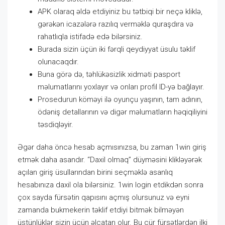
APK olaraq əldə etdiyiniz bu tətbiqi bir neçə kliklə,
gərəkən icazələrə razılıq verməklə quraşdıra və
rahatlıqla istifadə edə bilərsiniz.
Burada sizin üçün iki fərqli qeydiyyat üsulu təklif
olunacaqdır.
Buna görə də, təhlükəsizlik xidməti pasport
məlumatlarını yoxlayır və onları profil ID-yə bağlayır.
Prosedurun köməyi ilə oyunçu yaşının, tam adının,
ödəniş detallarının və digər məlumatların həqiqiliyini
təsdiqləyir.
Əgər daha öncə hesab açmısınızsa, bu zaman 1win giriş
etmək daha asandır. “Daxil olmaq” düyməsini klikləyərək
açılan giriş üsullarından birini seçməklə asanlıq
hesabınıza daxil ola bilərsiniz. 1win login etdikdən sonra
çox sayda fürsətin qapısını açmış olursunuz və eyni
zamanda bukmekerin təklif etdiyi bitmək bilməyən
üstünlüklər sizin üçün əlçatan olur. Bu cür fürsətlərdən ilki