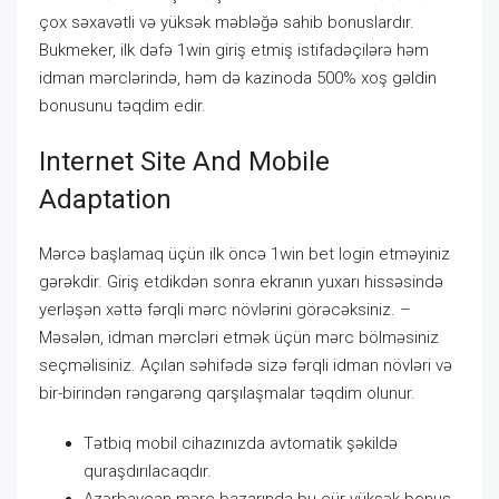
çox səxavətli və yüksək məbləğə sahib bonuslardır.
Bukmeker, ilk dəfə 1win giriş etmiş istifadəçilərə həm
idman mərclərində, həm də kazinoda 500% xoş gəldin
bonusunu təqdim edir.
Internet Site And Mobile
Adaptation
Mərcə başlamaq üçün ilk öncə 1win bet login etməyiniz
gərəkdir. Giriş etdikdən sonra ekranın yuxarı hissəsində
yerləşən xəttə fərqli mərc növlərini görəcəksiniz. –
Məsələn, idman mərcləri etmək üçün mərc bölməsiniz
seçməlisiniz. Açılan səhifədə sizə fərqli idman növləri və
bir-birindən rəngarəng qarşılaşmalar təqdim olunur.
Tətbiq mobil cihazınızda avtomatik şəkildə
quraşdırılacaqdır.