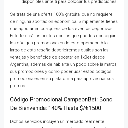
disponibles ante ti para colocar tus predicciones.
Se trata de una oferta 100% gratuita, que no requiere
de ninguna aportación económica. Simplemente tienes
que apostar en cualquiera de los eventos deportivos.
Esto te dará los puntos con los que puedes conseguir
los códigos promocionales de este operador. A lo
largo de esta reseña describiremos cuáles son las
ventajas y beneficios de apostar en 1xBet desde
Argentina, además de hablarte un poco sobre la marca,
sus promociones y cómo poder usar estos códigos
promocionales en su plataforma para aprovechar sus
promos.
Código Promocional CampeonBet: Bono
De Bienvenida: 140% Hasta $/€1500
Dichos servicios incluyen un mercado realmente