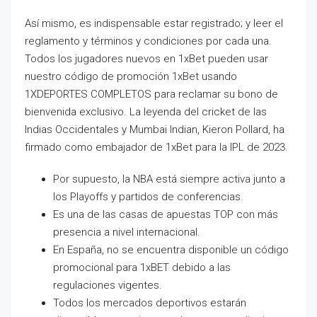
Así mismo, es indispensable estar registrado; y leer el
reglamento y términos y condiciones por cada una.
Todos los jugadores nuevos en 1xBet pueden usar
nuestro código de promoción 1xBet usando
1XDEPORTES COMPLETOS para reclamar su bono de
bienvenida exclusivo. La leyenda del cricket de las
Indias Occidentales y Mumbai Indian, Kieron Pollard, ha
firmado como embajador de 1xBet para la IPL de 2023.
Por supuesto, la NBA está siempre activa junto a
los Playoffs y partidos de conferencias.
Es una de las casas de apuestas TOP con más
presencia a nivel internacional.
En España, no se encuentra disponible un código
promocional para 1xBET debido a las
regulaciones vigentes.
Todos los mercados deportivos estarán