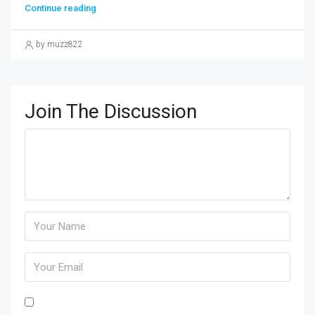
Continue reading
by muzz822
Join The Discussion