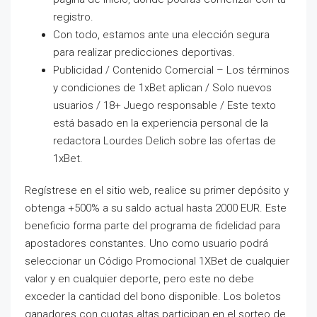
registro.
Con todo, estamos ante una elección segura
para realizar predicciones deportivas.
Publicidad / Contenido Comercial – Los términos
y condiciones de 1xBet aplican / Solo nuevos
usuarios / 18+ Juego responsable / Este texto
está basado en la experiencia personal de la
redactora Lourdes Delich sobre las ofertas de
1xBet.
Regístrese en el sitio web, realice su primer depósito y
obtenga +500% a su saldo actual hasta 2000 EUR. Este
beneficio forma parte del programa de fidelidad para
apostadores constantes. Uno como usuario podrá
seleccionar un Código Promocional 1XBet de cualquier
valor y en cualquier deporte, pero este no debe
exceder la cantidad del bono disponible. Los boletos
ganadores con cuotas altas participan en el sorteo de