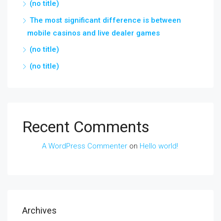
(no title)
The most significant difference is between
mobile casinos and live dealer games
(no title)
(no title)
Recent Comments
A WordPress Commenter
on
Hello world!
Archives