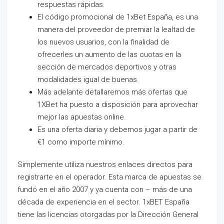
respuestas rápidas.
El código promocional de 1xBet España, es una
manera del proveedor de premiar la lealtad de
los nuevos usuarios, con la finalidad de
ofrecerles un aumento de las cuotas en la
sección de mercados deportivos y otras
modalidades igual de buenas.
Más adelante detallaremos más ofertas que
1XBet ha puesto a disposición para aprovechar
mejor las apuestas online.
Es una oferta diaria y debemos jugar a partir de
€1 como importe mínimo.
Simplemente utiliza nuestros enlaces directos para
registrarte en el operador. Esta marca de apuestas se
fundó en el año 2007 y ya cuenta con – más de una
década de experiencia en el sector. 1xBET España
tiene las licencias otorgadas por la Dirección General