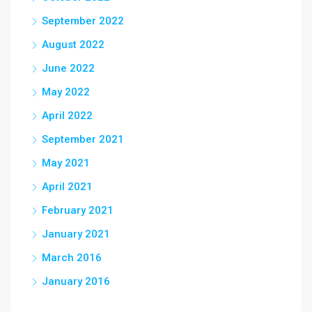
September 2022
August 2022
June 2022
May 2022
April 2022
September 2021
May 2021
April 2021
February 2021
January 2021
March 2016
January 2016