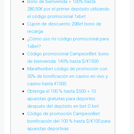
Bono de bienvenida + 100% hasta
280,50€ por el primer depósito utilizando
el código promocional 1xbet
Cupón de descuento 20Bet bono de
recarga
¿Cómo uso mi código promocional para
1xBet?
Código promocional CampeonBet: bono
de bienvenida: 140% hasta $/€1500
Marathonbet código de promoción con
50% de bonificación en casino en vivo y
casino hasta €1500
Obtenga el 100 % hasta $500 + 10
apuestas gratuitas para deportes
después del depósito en bet O bet
Código de promoción CampeonBet:
bonificación del 100 % hasta $/€100 para
apuestas deportivas