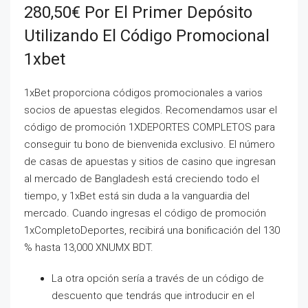
280,50€ Por El Primer Depósito
Utilizando El Código Promocional
1xbet
1xBet proporciona códigos promocionales a varios
socios de apuestas elegidos. Recomendamos usar el
código de promoción 1XDEPORTES COMPLETOS para
conseguir tu bono de bienvenida exclusivo. El número
de casas de apuestas y sitios de casino que ingresan
al mercado de Bangladesh está creciendo todo el
tiempo, y 1xBet está sin duda a la vanguardia del
mercado. Cuando ingresas el código de promoción
1xCompletoDeportes, recibirá una bonificación del 130
% hasta 13,000 XNUMX BDT.
La otra opción sería a través de un código de
descuento que tendrás que introducir en el