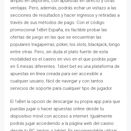
amplio en deportes, con apuestas en directo y otras
ventajas. Pero, además, podrás echar un vistazo a las
secciones de resultados y hacer ingresos y retiradas a
través de sus métodos de pago. Con el código
promocional 1xBet España, es factible probar las
ofertas de juego en las que se encuentran las
populares tragaperras, póker, los slots, blackjack, bingo
entre otras. Pero, sin duda el plato fuerte de esta
modalidad es el casino en vivo en el que podrás jugar
en 5 mesas diferentes. 1xbet bet es una plataforma de
apuestas en línea creada para ser accesible a
cualquier usuario, fácil de navegar y con tantos
servicios de soporte para cualquier tipo de jugador.
El 1xBet la opción de descargar su propia app para que
puedas jugar o hacer apuestas online desde tu
dispositivo móvil con acceso a internet. Igualmente
podrás jugar accediendo a la página web del casino
desde tu PC, laptop o tablet. Es recomendable utilizar