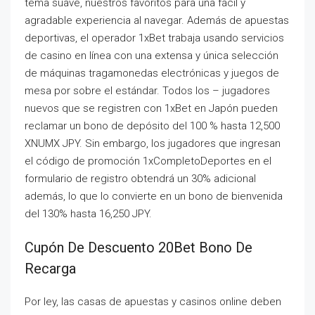
tema suave, nuestros favoritos para una fácil y
agradable experiencia al navegar. Además de apuestas
deportivas, el operador 1xBet trabaja usando servicios
de casino en línea con una extensa y única selección
de máquinas tragamonedas electrónicas y juegos de
mesa por sobre el estándar. Todos los – jugadores
nuevos que se registren con 1xBet en Japón pueden
reclamar un bono de depósito del 100 % hasta 12,500
XNUMX JPY. Sin embargo, los jugadores que ingresan
el código de promoción 1xCompletoDeportes en el
formulario de registro obtendrá un 30% adicional
además, lo que lo convierte en un bono de bienvenida
del 130% hasta 16,250 JPY.
Cupón De Descuento 20Bet Bono De
Recarga
Por ley, las casas de apuestas y casinos online deben