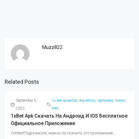
Muzz822
Related Posts
September 5,
1x bet apuestas deportivas, opiniones, bonos
2023
946
1xBet Apk Скачать На Андроид И IOS Бесплатное
Официальное Приложение
ContentПодскажите, можно ли скачать это приложение...