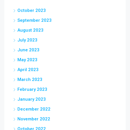
October 2023
September 2023
August 2023
July 2023
June 2023
May 2023
April 2023
March 2023
February 2023
January 2023
December 2022
November 2022
October 2022