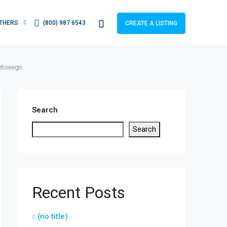
THERS
(800) 987 6543
CREATE A LISTING
netowego
Search
Search
Recent Posts
(no title)