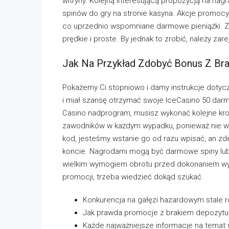
witryny. Kolejną interesującą propozycją na nag
spinów do gry na stronie kasyna. Akcje promo
co uprzednio wspomniane darmowe pieniążki. Zd
prędkie i proste. By jednak to zrobić, należy zar
Jak Na Przykład Zdobyć Bonus Z Br
Pokażemy Ci stopniowo i damy instrukcje dotyczą
i miał szansę otrzymać swoje IceCasino 50 dar
Casino nadprogram, musisz wykonać kolejne krok
zawodników w każdym wypadku, ponieważ nie wi
kod, jesteśmy wstanie go od razu wpisać, an zd
koncie. Nagrodami mogą być darmowe spiny lub 
wielkim wymogiem obrotu przed dokonaniem wyp
promocji, trzeba wiedzieć dokąd szukać.
Konkurencja na gałęzi hazardowym stale r
Jak prawda promocje z brakiem depozytu s
Każde najważniejsze informacje na temat