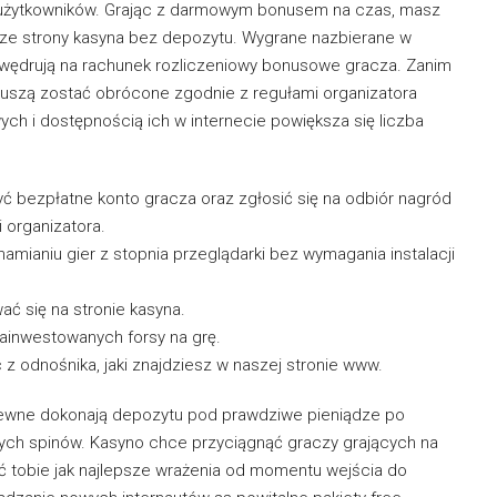
użytkowników. Grając z darmowym bonusem na czas, masz
 ze strony kasyna bez depozytu. Wygrane nazbierane w
i wędrują na rachunek rozliczeniowy bonusowe gracza. Zanim
uszą zostać obrócone zgodnie z regułami organizatora
ch i dostępnością ich w internecie powiększa się liczba
 bezpłatne konto gracza oraz zgłosić się na odbiór nagród
 organizatora.
amianiu gier z stopnia przeglądarki bez wymagania instalacji
ać się na stronie kasyna.
zainwestowanych forsy na grę.
c z odnośnika, jaki znajdziesz w naszej stronie www.
apewne dokonają depozytu pod prawdziwe pieniądze po
ych spinów. Kasyno chce przyciągnąć graczy grających na
ć tobie jak najlepsze wrażenia od momentu wejścia do