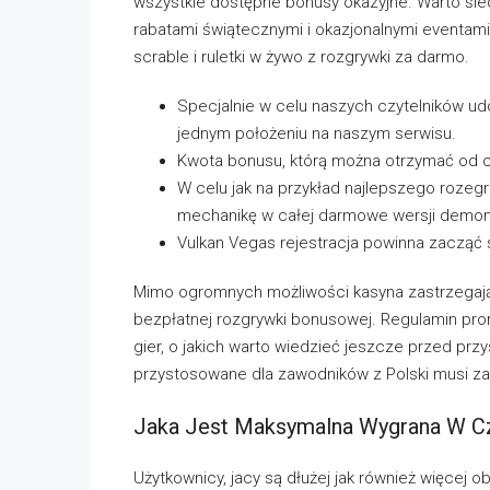
wszystkie dostępne bonusy okazyjne. Warto śle
rabatami świątecznymi i okazjonalnymi eventami
scrable i ruletki w żywo z rozgrywki za darmo.
Specjalnie w celu naszych czytelników ud
jednym położeniu na naszym serwisu.
Kwota bonusu, którą można otrzymać od c
W celu jak na przykład najlepszego rozegr
mechanikę w całej darmowe wersji demons
Vulkan Vegas rejestracja powinna zacząć 
Mimo ogromnych możliwości kasyna zastrzegają
bezpłatnej rozgrywki bonusowej. Regulamin pr
gier, o jakich warto wiedzieć jeszcze przed pr
przystosowane dla zawodników z Polski musi za
Jaka Jest Maksymalna Wygrana W Cz
Użytkownicy, jacy są dłużej jak również więcej o