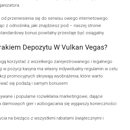
anizatora.
ę od przeniesienia się do serwisu owego internetowego
jąc z odnośnika, jaki znajdziesz pod – naszej stronie
 standardowy bonus powitalny przestaje być osiągalny.
Brakiem Depozytu W Vulkan Vegas?
mogą korzystać z wszelkiego zarejestrowanego i legalnego
ji w pozycji kasyna ma własny indywidualny regulamin w celu
cji promocyjnych skrywają wyobrażenia, które warto
giwać się podażą i samym bonusem.
ywane i popularne rozwikłania marketingowe, dające
a darmowych gier i wzbogacania się wyjąwszy konieczności
ia na bieżąco z wszystkimi rabatami świątecznymi i