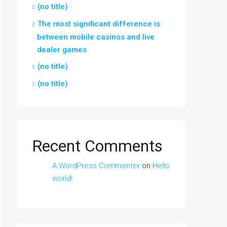
(no title)
The most significant difference is
between mobile casinos and live
dealer games
(no title)
(no title)
Recent Comments
A WordPress Commenter
on
Hello
world!