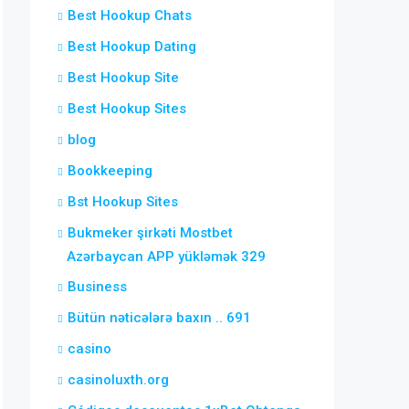
Best Hookup Chats
Best Hookup Dating
Best Hookup Site
Best Hookup Sites
blog
Bookkeeping
Bst Hookup Sites
Bukmeker şirkəti Mostbet
Azərbaycan APP yükləmək 329
Business
Bütün nəticələrə baxın .. 691
casino
casinoluxth.org