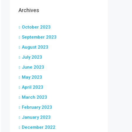
Archives
October 2023
September 2023
August 2023
July 2023
June 2023
May 2023
April 2023
March 2023
February 2023
January 2023
December 2022