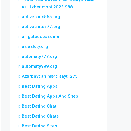
Az, 1xbet mobi 2023 988
activeslots555.org
activeslots777.org
alligatedubai.com
asiasloty.org
automaty777.org
automaty999.org
Azərbaycan mərc saytı 275
Best Dating Apps
Best Dating Apps And Sites
Best Dating Chat
Best Dating Chats
Best Dating Sites