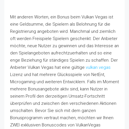
Mit anderen Worten, ein Bonus beim Vulkan Vegas ist
eine Geldsumme, die Spielern als Belohnung für die
Registrierung angeboten wird. Manchmal und ziemlich
oft werden Freispiele Spielern geschenkt. Der Anbieter
möchte, neue Nutzer zu gewinnen und das Interesse an
den Spielangeboten aufrechtzuerhalten und so eine
enge Beziehung für ständiges Spielen zu schaffen. Der
Anbieter Vulkan Vegas hat eine gültige
vulkan vegas
Lizenz und hat mehrere Glücksspiele von NetEnt,
Microgaming und weiteren Entwicklern. Falls im Moment
mehrere Bonusangebote aktiv sind, kann Nutzer in
seinem Profil den derzeitigen Umsatz-Fortschritt
überprüfen und zwischen den verschiedenen Aktionen
umschalten. Bevor Sie sich mit dem ganzen
Bonusprogramm vertraut machen, möchten wir Ihnen
ZWEI exklusiven Bonuscodes von VulkanVegas