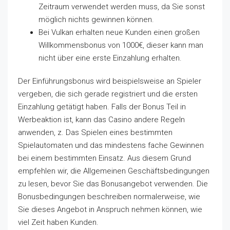
Zeitraum verwendet werden muss, da Sie sonst
möglich nichts gewinnen können.
Bei Vulkan erhalten neue Kunden einen großen
Willkommensbonus von 1000€, dieser kann man
nicht über eine erste Einzahlung erhalten.
Der Einführungsbonus wird beispielsweise an Spieler
vergeben, die sich gerade registriert und die ersten
Einzahlung getätigt haben. Falls der Bonus Teil in
Werbeaktion ist, kann das Casino andere Regeln
anwenden, z. Das Spielen eines bestimmten
Spielautomaten und das mindestens fache Gewinnen
bei einem bestimmten Einsatz. Aus diesem Grund
empfehlen wir, die Allgemeinen Geschäftsbedingungen
zu lesen, bevor Sie das Bonusangebot verwenden. Die
Bonusbedingungen beschreiben normalerweise, wie
Sie dieses Angebot in Anspruch nehmen können, wie
viel Zeit haben Kunden.