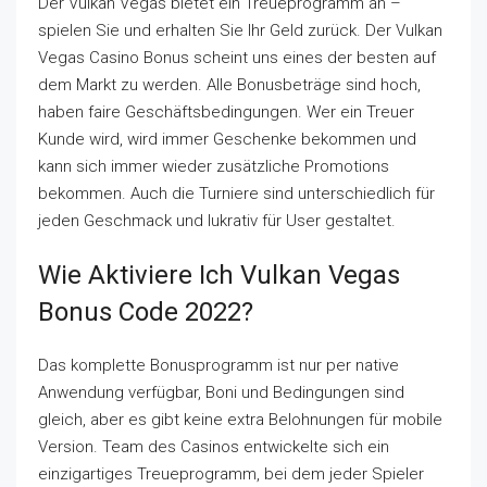
Der Vulkan Vegas bietet ein Treueprogramm an –
spielen Sie und erhalten Sie Ihr Geld zurück. Der Vulkan
Vegas Casino Bonus scheint uns eines der besten auf
dem Markt zu werden. Alle Bonusbeträge sind hoch,
haben faire Geschäftsbedingungen. Wer ein Treuer
Kunde wird, wird immer Geschenke bekommen und
kann sich immer wieder zusätzliche Promotions
bekommen. Auch die Turniere sind unterschiedlich für
jeden Geschmack und lukrativ für User gestaltet.
Wie Aktiviere Ich Vulkan Vegas
Bonus Code 2022?
Das komplette Bonusprogramm ist nur per native
Anwendung verfügbar, Boni und Bedingungen sind
gleich, aber es gibt keine extra Belohnungen für mobile
Version. Team des Casinos entwickelte sich ein
einzigartiges Treueprogramm, bei dem jeder Spieler