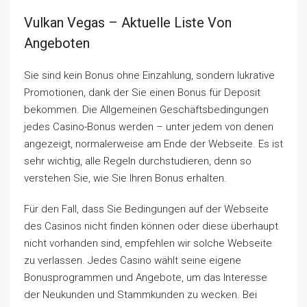
Vulkan Vegas – Aktuelle Liste Von
Angeboten
Sie sind kein Bonus ohne Einzahlung, sondern lukrative
Promotionen, dank der Sie einen Bonus für Deposit
bekommen. Die Allgemeinen Geschäftsbedingungen
jedes Casino-Bonus werden – unter jedem von denen
angezeigt, normalerweise am Ende der Webseite. Es ist
sehr wichtig, alle Regeln durchstudieren, denn so
verstehen Sie, wie Sie Ihren Bonus erhalten.
Für den Fall, dass Sie Bedingungen auf der Webseite
des Casinos nicht finden können oder diese überhaupt
nicht vorhanden sind, empfehlen wir solche Webseite
zu verlassen. Jedes Casino wählt seine eigene
Bonusprogrammen und Angebote, um das Interesse
der Neukunden und Stammkunden zu wecken. Bei