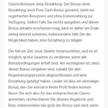
Casino-Bonusse ohne Einzahlung. Der Bonus ohne
Einzahlung, auch Free Cash Bonus genannt, steht nur
registrierten Benutzern und ohne Ersteinzahlung zur
Verfügung. Selbst Falls Sie nichts ausgeben und dieser
Bonus attraktiv erscheinen mag, kann er daher am Ende
wenig sinnvoll scheinen, insbesondere falls Sie die
Möglichkeit haben, eine Einzahlung zu tätigen.
Der hat ein Ziel, neue Spieler heranzuziehen, und es ist
möglich, große Gewinne zu verdienen, wenn alle
Bonusbedingungen erfüllt sind. Am wichtigsten ist, dass
dieser Bonus vergeben wird, sobald Sie den
Registrierungsprozess abgeschlossen und eine
Einzahlung getätigt haben. Leider ist dies ein einmaliger
Bonus, den Sie einmal in Ihrem Profil finden können.
Bevor Sie sich also für das entsprechende Casino
anmelden, recherchieren Sie dessen Angebote und
Boni, insbesondere wie groß der Bonus sein wird, wenn