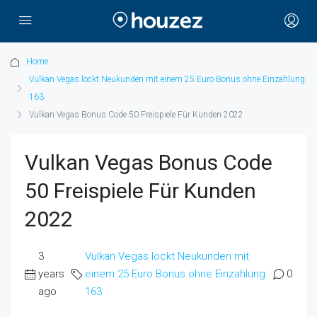
Home
Vulkan Vegas lockt Neukunden mit einem 25 Euro Bonus ohne Einzahlung
163
Vulkan Vegas Bonus Code 50 Freispiele Für Kunden 2022
Vulkan Vegas Bonus Code
50 Freispiele Für Kunden
2022
3
Vulkan Vegas lockt Neukunden mit
years
einem 25 Euro Bonus ohne Einzahlung
0
ago
163