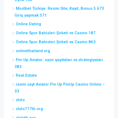
Mostbet Türkiye: Resmi Site, Kayıt, Bonus 5 673
Giriş yapmak 571
Online Dating
Online Spor Bahisleri Şirketi ve Casino 187
Online Spor Bahisleri Şirketi ve Casino 863
onlinethailand.org
Pin-Up Aviator: oyun qaydaları və strategiyaları
383
Real Estate
rəsmi sayt Aviator Pin Up PinUp Casino Online –
33
slots
slots777th.org
slotyth.org