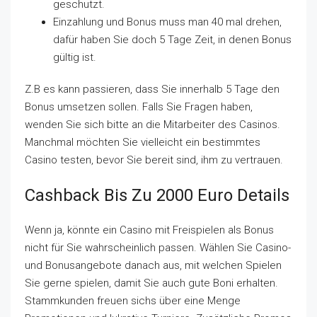
geschutzt.
Einzahlung und Bonus muss man 40 mal drehen,
dafür haben Sie doch 5 Tage Zeit, in denen Bonus
gültig ist.
Z.B es kann passieren, dass Sie innerhalb 5 Tage den
Bonus umsetzen sollen. Falls Sie Fragen haben,
wenden Sie sich bitte an die Mitarbeiter des Casinos.
Manchmal möchten Sie vielleicht ein bestimmtes
Casino testen, bevor Sie bereit sind, ihm zu vertrauen.
Cashback Bis Zu 2000 Euro Details
Wenn ja, könnte ein Casino mit Freispielen als Bonus
nicht für Sie wahrscheinlich passen. Wählen Sie Casino-
und Bonusangebote danach aus, mit welchen Spielen
Sie gerne spielen, damit Sie auch gute Boni erhalten.
Stammkunden freuen sichs über eine Menge