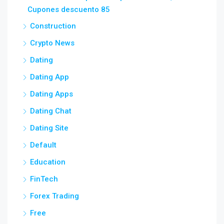
Cupones descuento 85
Construction
Crypto News
Dating
Dating App
Dating Apps
Dating Chat
Dating Site
Default
Education
FinTech
Forex Trading
Free