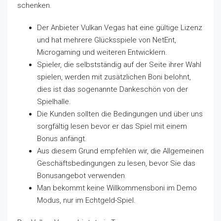
schenken.
Der Anbieter Vulkan Vegas hat eine gültige Lizenz
und hat mehrere Glücksspiele von NetEnt,
Microgaming und weiteren Entwicklern.
Spieler, die selbstständig auf der Seite ihrer Wahl
spielen, werden mit zusätzlichen Boni belohnt,
dies ist das sogenannte Dankeschön von der
Spielhalle.
Die Kunden sollten die Bedingungen und über uns
sorgfältig lesen bevor er das Spiel mit einem
Bonus anfängt.
Aus diesem Grund empfehlen wir, die Allgemeinen
Geschäftsbedingungen zu lesen, bevor Sie das
Bonusangebot verwenden.
Man bekommt keine Willkommensboni im Demo
Modus, nur im Echtgeld-Spiel.