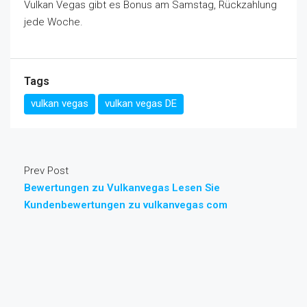
Vulkan Vegas gibt es Bonus am Samstag, Rückzahlung
jede Woche.
Tags
vulkan vegas
vulkan vegas DE
Prev Post
Bewertungen zu Vulkanvegas Lesen Sie
Kundenbewertungen zu vulkanvegas com