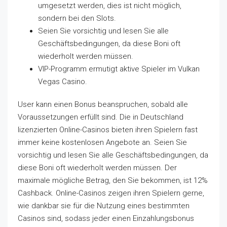
umgesetzt werden, dies ist nicht möglich,
sondern bei den Slots.
Seien Sie vorsichtig und lesen Sie alle
Geschäftsbedingungen, da diese Boni oft
wiederholt werden müssen.
VIP-Programm ermutigt aktive Spieler im Vulkan
Vegas Casino.
User kann einen Bonus beanspruchen, sobald alle
Voraussetzungen erfüllt sind. Die in Deutschland
lizenzierten Online-Casinos bieten ihren Spielern fast
immer keine kostenlosen Angebote an. Seien Sie
vorsichtig und lesen Sie alle Geschäftsbedingungen, da
diese Boni oft wiederholt werden müssen. Der
maximale mögliche Betrag, den Sie bekommen, ist 12%
Cashback. Online-Casinos zeigen ihren Spielern gerne,
wie dankbar sie für die Nutzung eines bestimmten
Casinos sind, sodass jeder einen Einzahlungsbonus