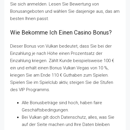
Sie sich anmelden. Lesen Sie Bewertung von
Bonusangeboten und wählen Sie dasjenige aus, das am
besten Ihnen passt.
Wie Bekomme Ich Einen Casino Bonus?
Dieser Bonus von Vulkan bedeutet, dass Sie bei der
Einzahlung je nach Höhe einen Prozentsatz der
Einzahlung kriegen. Zählt Kunde beispielsweise 100 €
ein und erhält einen Bonus Vulkan Vegas von 10 %,
kriegen Sie am Ende 110 € Guthaben zum Spielen.
Spielen Sie im Spielclub aktiv, steigen Sie die Stufen
des VIP Programms.
Alle Bonusbeträge sind hoch, haben faire
Geschäftsbedingungen.
Bei Vulkan gilt doch Datenschutz, alles, was Sie
auf der Seite machen und Ihre Daten bleiben