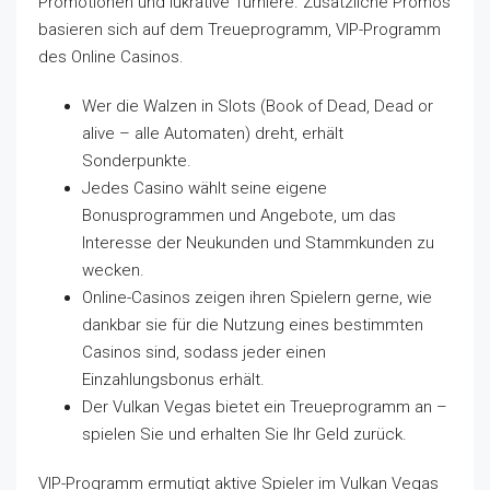
Promotionen und lukrative Turniere. Zusätzliche Promos
basieren sich auf dem Treueprogramm, VIP-Programm
des Online Casinos.
Wer die Walzen in Slots (Book of Dead, Dead or
alive – alle Automaten) dreht, erhält
Sonderpunkte.
Jedes Casino wählt seine eigene
Bonusprogrammen und Angebote, um das
Interesse der Neukunden und Stammkunden zu
wecken.
Online-Casinos zeigen ihren Spielern gerne, wie
dankbar sie für die Nutzung eines bestimmten
Casinos sind, sodass jeder einen
Einzahlungsbonus erhält.
Der Vulkan Vegas bietet ein Treueprogramm an –
spielen Sie und erhalten Sie Ihr Geld zurück.
VIP-Programm ermutigt aktive Spieler im Vulkan Vegas