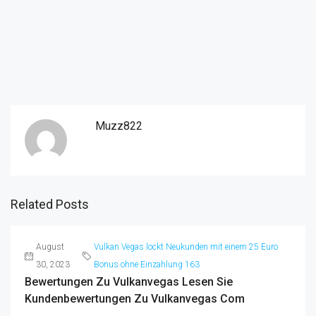
Muzz822
Related Posts
August
Vulkan Vegas lockt Neukunden mit einem 25 Euro
30, 2023
Bonus ohne Einzahlung 163
Bewertungen Zu Vulkanvegas Lesen Sie
Kundenbewertungen Zu Vulkanvegas Com