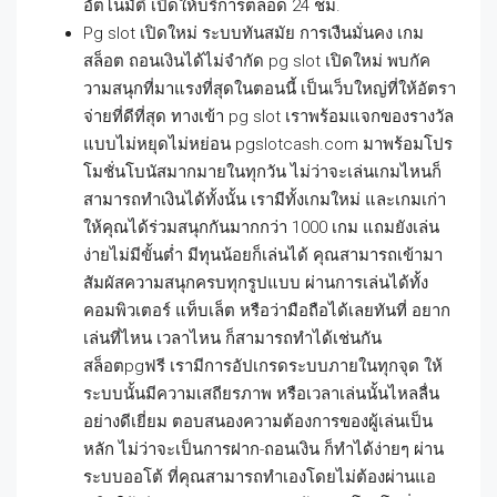
อัตโนมัติ เปิดให้บริการตลอด 24 ชม.
Pg slot เปิดใหม่ ระบบทันสมัย การเงืนมั่นคง เกม
สล็อต ถอนเงินได้ไม่จำกัด pg slot เปิดใหม่ พบกัค
วามสนุกที่มาแรงที่สุดในตอนนี้ เป็นเว็บใหญ่ที่ให้อัตรา
จ่ายที่ดีที่สุด ทางเข้า pg slot เราพร้อมแจกของรางวัล
แบบไม่หยุดไม่หย่อน pgslotcash.com มาพร้อมโปร
โมชั่นโบนัสมากมายในทุกวัน ไม่ว่าจะเล่นเกมไหนก็
สามารถทำเงินได้ทั้งนั้น เรามีทั้งเกมใหม่ และเกมเก่า
ให้คุณได้ร่วมสนุกกันมากกว่า 1000 เกม แถมยังเล่น
ง่ายไม่มีขั้นต่ำ มีทุนน้อยก็เล่นได้ คุณสามารถเข้ามา
สัมผัสความสนุกครบทุกรูปแบบ ผ่านการเล่นได้ทั้ง
คอมพิวเตอร์ แท็บเล็ต หรือว่ามือถือได้เลยทันที่ อยาก
เล่นที่ไหน เวลาไหน ก็สามารถทำได้เช่นกัน
สล็อตpgฟรี เรามีการอัปเกรดระบบภายในทุกจุด ให้
ระบบนั้นมีความเสถียรภาพ หรือเวลาเล่นนั้นไหลลื่น
อย่างดีเยี่ยม ตอบสนองความต้องการของผู้เล่นเป็น
หลัก ไม่ว่าจะเป็นการฝาก-ถอนเงิน ก็ทำได้ง่ายๆ ผ่าน
ระบบออโต้ ที่คุณสามารถทำเองโดยไม่ต้องผ่านแอ