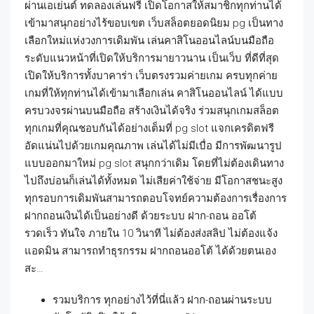
รวมบริการ ทุกอย่างไว้ที่นี่แล้ว ฝาก-ถอนผ่านระบบ