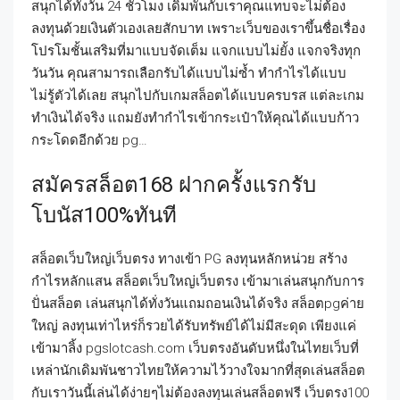
สมัครสล็อต168 ฝากครั้งแรกรับ
โบนัส100%ทันที
สล็อตเว็บใหญ่เว็บตรง ทางเข้า PG ลงทุนหลักหน่วย สร้าง
กำไรหลักแสน สล็อตเว็บใหญ่เว็บตรง เข้ามาเล่นสนุกกับการ
ปั่นสล็อต เล่นสนุกได้ทั่งวันแถมถอนเงินได้จริง สล็อตpgค่าย
ใหญ่ ลงทุนเท่าไหร่ก็รวยได้รับทรัพย์ได้ไม่มีสะดุด เพียงแค่
เข้ามาลิ้ง pgslotcash.com เว็บตรงอันดับหนึ่งในไทยเว็บที่
เหล่านักเดิมพันชาวไทยให้ความไว้วางใจมากที่สุดเล่นสล็อต
กับเราวันนี้เล่นได้ง่ายๆไม่ต้องลงทุนเล่นสล็อตฟรี เว็บตรง100