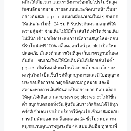
ดมินให้เสียเวลา และเรายังมาพร้อมกับโปรโมชั่นสุด
พิเศษอีกมากมาย เราออกเเบบและพัฒนาหน้าเว็บมา
อย่างทันสมัย pg slot เเถมยังมีเเนวเกมใหม่ ๆ อัพเดต
ให้เล่นสนุกไม่ซ้ำ 24 ชม.ที่ รับประกันความสนุกที่ให้
ความคุ้มค่า จ่ายเต็มไม่มีมีกั๊ก เล่นได้เท่าไหร่จ่ายเต็ม
ไม่มีหัก เข้ามาเปิดประสบการณ์ความสนุกใหม่ๆตอน
นี้รับโบนัสฟรี100% สล็อตออนไลน์ pg slot เปิดใหม่
ปลอดภัย มั่นคงด้านการเงินที่สุด เว็บมาตรฐานมั่นคง
อันดับ 1 ขนเกมใหม่ให้นักเดิมพันได้เลือกเล่นไม่ซ้ำ
pg slot เปิดใหม่ มั่นคงโอนไวจ่ายเต็มยอด เว็บของ
คนรุ่นใหม่ เป็นเว็บไซต์ที่ถุกกฎหมายและมีใบอนุญาต
ประกอบกิจการอย่างถูกต้องตามกฎหมาย และมี
สถานะทางการเงินที่มั่นคงเป็นอย่างมาก มีเกมสล็อต
ให้คุณได้เลือกเล่นครบวงจร pg slot wallet ไม่มีขั้น
ต่ำ สนุกกันตลอดทั้งวัน ลุ้นรับเงินรางวัลก้อนโต้ได้ทุก
ครั้งที่เข้าเล่น เราเปิดบริการให้คุณได้เข้ามาสัมผัสกับ
การเดิมพันของเกมสล็อตตลอด 24 ชั่วโมง พบความ
สนุกสนานคุณภาพสูงระดับ 4K แบบเต็มอิ่ม ทุกเกมที่