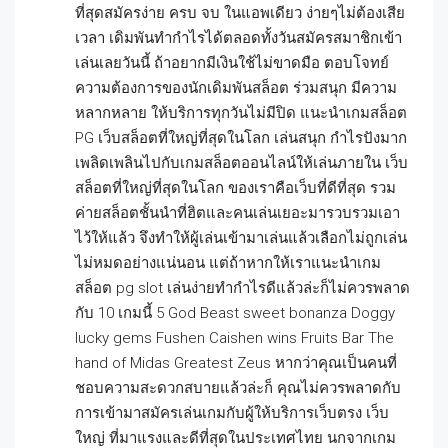
ที่สุดสมัครง่าย ครบ จบ ในแอพเดียว ง่ายๆไม่ต้องเสีย
เวลา เดิมพันทำกำไรได้ตลอดทั้งวันสมัครสมาชิกเข้า
เล่นเลยวันนี้ ถ้าอยากมีเงินใช้ไม่ขาดมือ ตอบโจทย์
ความต้องการของนักเดิมพันสล็อต ร่วมสนุก มีความ
หลากหลาย ให้บริการทุกวันไม่มีปิด แนะนำเกมสล็อต
PG เว็บสล็อตที่ใหญ่ที่สุดในโลก เล่นสนุก กำไรปังมาก
เพลิดเพลินไปกับเกมสล็อตออนไลน์ให้เล่นภายใน เว็บ
สล็อตที่ใหญ่ที่สุดในโลก ของเราคือเว็บที่ดีที่สุด รวม
ค่ายสล็อตชั้นนำที่ฮิตและคนเล่นเยอะมารวบรวมเอา
ไว้ให้แล้ว จึงทำให้ผู้เล่นเข้ามาเล่นแล้วเลือกไม่ถูกเล่น
ไม่หมดอย่างแน่นอน แต่ถ้าหากให้เราแนะนำเกม
สล็อต pg slot เล่นง่ายทำกำไรดีแล้วล่ะก็ไม่ควรพลาด
กับ 10 เกมนี้ 5 God Beast sweet bonanza Doggy
lucky gems Fushen Caishen wins Fruits Bar The
hand of Midas Greatest Zeus หากว่าคุณเป็นคนที่
ชอบความสะดวกสบายแล้วล่ะก็ คุณไม่ควรพลาดกับ
การเข้ามาสมัครเล่นเกมกับผู้ให้บริการเว็บตรง เว็บ
ใหญ่ ที่มาแรงและดีที่สุดในประเทศไทย นกจากเกม