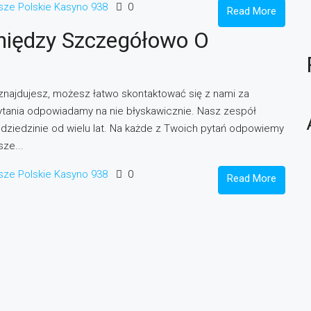
psze Polskie Kasyno 938
0
Read More
niędzy Szczegółowo O
 znajdujesz, możesz łatwo skontaktować się z nami za
ytania odpowiadamy na nie błyskawicznie. Nasz zespół
ej dziedzinie od wielu lat. Na każde z Twoich pytań odpowiemy
ze...
psze Polskie Kasyno 938
0
Read More