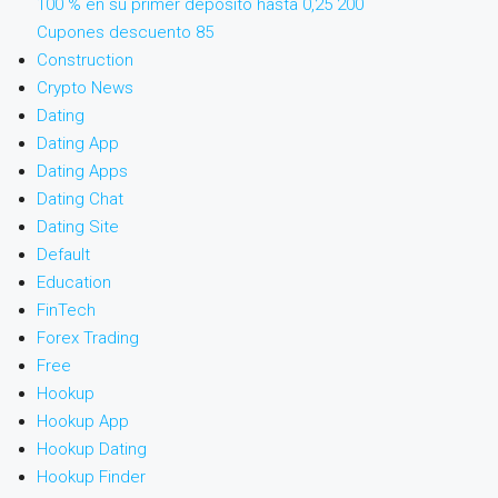
100 % en su primer depósito hasta 0,25 200
Cupones descuento 85
Construction
Crypto News
Dating
Dating App
Dating Apps
Dating Chat
Dating Site
Default
Education
FinTech
Forex Trading
Free
Hookup
Hookup App
Hookup Dating
Hookup Finder