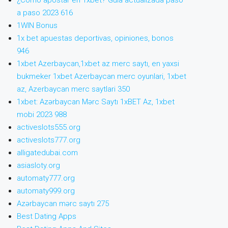
a paso 2023 616
1WIN Bonus
1x bet apuestas deportivas, opiniones, bonos
946
1xbet Azerbaycan,1xbet az merc saytı, en yaxsi
bukmeker 1xbet Azerbaycan merc oyunlari, 1xbet
az, Azerbaycan merc saytlari 350
1xbet: Azərbaycan Mərc Saytı 1xBET Az, 1xbet
mobi 2023 988
activeslots555.org
activeslots777.org
alligatedubai.com
asiasloty.org
automaty777.org
automaty999.org
Azərbaycan mərc saytı 275
Best Dating Apps