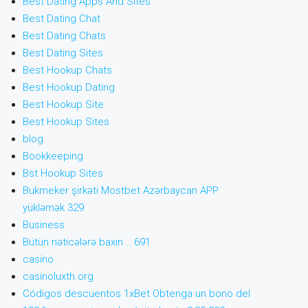
Best Dating Apps And Sites
Best Dating Chat
Best Dating Chats
Best Dating Sites
Best Hookup Chats
Best Hookup Dating
Best Hookup Site
Best Hookup Sites
blog
Bookkeeping
Bst Hookup Sites
Bukmeker şirkəti Mostbet Azərbaycan APP
yükləmək 329
Business
Bütün nəticələrə baxın .. 691
casino
casinoluxth.org
Códigos descuentos 1xBet Obtenga un bono del