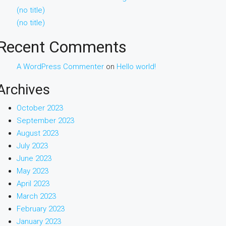
(no title)
(no title)
Recent Comments
A WordPress Commenter
on
Hello world!
Archives
October 2023
September 2023
August 2023
July 2023
June 2023
May 2023
April 2023
March 2023
February 2023
January 2023