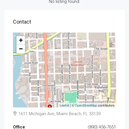
No listing found.
Contact
+
−
Leaflet
| ©
OpenStreetMap
contributors
1611 Michigan Ave, Miami Beach, FL 33139
Office
(890) 456-7651